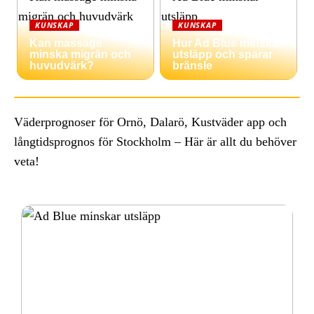
KUNSKAP
KUNSKAP
Kan massage
Hur Ad Blue minskar
minska migrän och
utsläpp och sparar
huvudvärk?
bränsle
Väderprognoser för Ornö, Dalarö, Kustväder app och
långtidsprognos för Stockholm – Här är allt du behöver
veta!