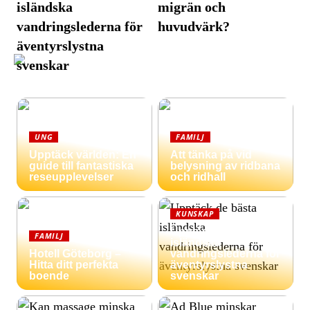
isländska
migrän och
vandringslederna för
huvudvärk?
äventyrslystna
svenskar
UNG
FAMILJ
Upptäck världen: En
Att tänka på vid
guide till fantastiska
belysning av ridbana
reseupplevelser
och ridhall
KUNSKAP
Upptäck de bästa
FAMILJ
isländska
Hotell Göteborg –
vandringslederna för
Hitta ditt perfekta
äventyrslystna
boende
svenskar