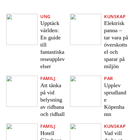
UNG
KUNSKAP
Upptäck
Elektrisk
världen:
panna –
En guide
tar vara på
till
överskotts
fantastiska
el och
reseupplev
sparar på
elser
miljön
FAMILJ
PAR
Att tänka
Upplev
på vid
sprudland
belysning
e
av ridbana
Köpenha
och ridhall
mn
FAMILJ
KUNSKAP
Hotell
Vad vill