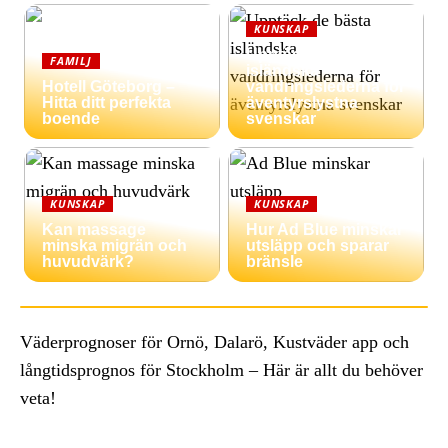
KUNSKAP
Upptäck de bästa
FAMILJ
isländska
Hotell Göteborg –
vandringslederna för
Hitta ditt perfekta
äventyrslystna
boende
svenskar
KUNSKAP
KUNSKAP
Kan massage
Hur Ad Blue minskar
minska migrän och
utsläpp och sparar
huvudvärk?
bränsle
Väderprognoser för Ornö, Dalarö, Kustväder app och
långtidsprognos för Stockholm – Här är allt du behöver
veta!