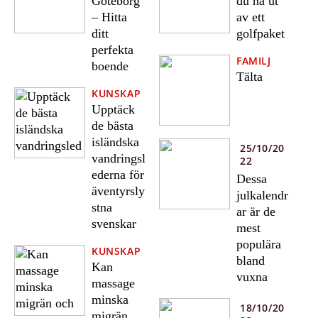
Göteborg
du ha ut
– Hitta
av ett
ditt
golfpaket
perfekta
FAMILJ
boende
Tälta
KUNSKAP
Upptäck
de bästa
isländska
25/10/20
vandringsl
22
ederna för
Dessa
äventyrsly
julkalendr
stna
ar är de
svenskar
mest
populära
KUNSKAP
bland
Kan
vuxna
massage
minska
18/10/20
migrän