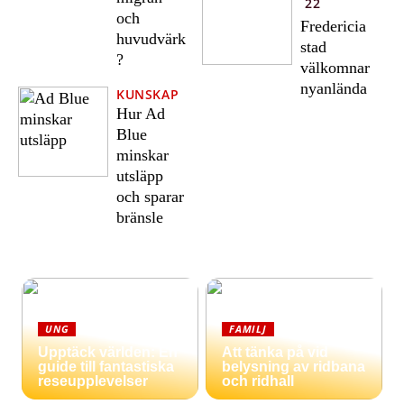
22
och
Fredericia
huvudvärk
stad
?
välkomnar
nyanlända
KUNSKAP
Hur Ad
Blue
minskar
utsläpp
och sparar
bränsle
UNG
FAMILJ
Upptäck världen: En
Att tänka på vid
guide till fantastiska
belysning av ridbana
reseupplevelser
och ridhall