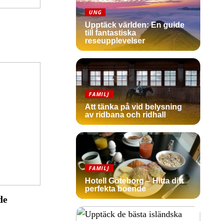
UNG
Upptäck världen: En guide
till fantastiska
reseupplevelser
FAMILJ
Att tänka på vid belysning
av ridbana och ridhall
FAMILJ
Hotell Göteborg – Hitta ditt
perfekta boende
de