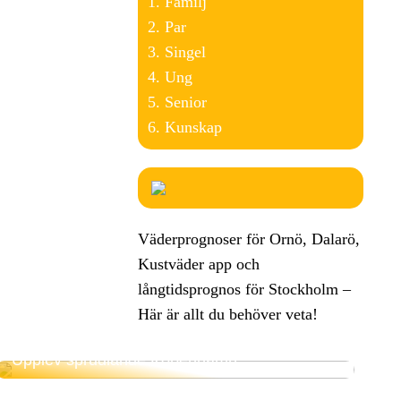
Familj
Par
Singel
Ung
Senior
Kunskap
Väderprognoser för Ornö, Dalarö,
Kustväder app och
långtidsprognos för Stockholm –
Här är allt du behöver veta!
Upplev sprudlande Köpenhamn