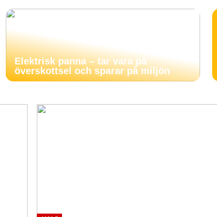
Elektrisk panna – tar vara på
överskottsel och sparar på miljön