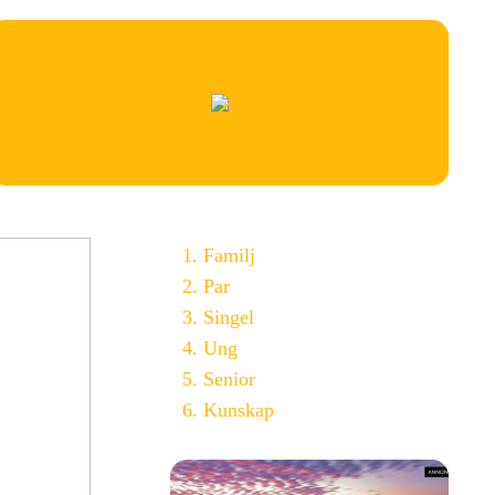
Familj
Par
Singel
Ung
Senior
Kunskap