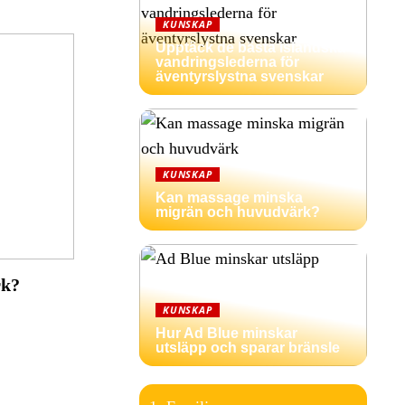
KUNSKAP
Upptäck de bästa isländska
vandringslederna för
äventyrslystna svenskar
KUNSKAP
Kan massage minska
migrän och huvudvärk?
rk?
KUNSKAP
Hur Ad Blue minskar
utsläpp och sparar bränsle