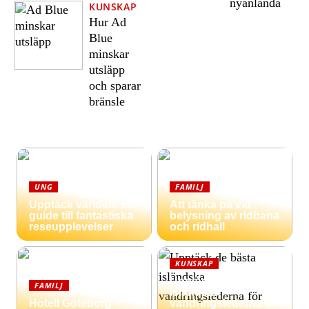
nyanlända
KUNSKAP
Hur Ad
Blue
minskar
utsläpp
och sparar
bränsle
UNG
FAMILJ
Upptäck världen: En
Att tänka på vid
guide till fantastiska
belysning av ridbana
reseupplevelser
och ridhall
KUNSKAP
Upptäck de bästa
FAMILJ
isländska
Hotell Göteborg –
vandringslederna för