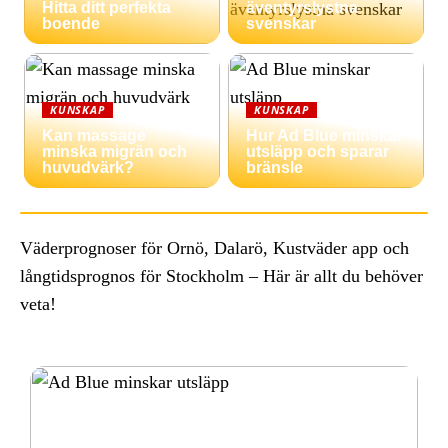
Hitta ditt perfekta
äventyrslystna
boende
svenskar
KUNSKAP
KUNSKAP
Kan massage
Hur Ad Blue minskar
minska migrän och
utsläpp och sparar
huvudvärk?
bränsle
Väderprognoser för Ornö, Dalarö, Kustväder app och
långtidsprognos för Stockholm – Här är allt du behöver
veta!