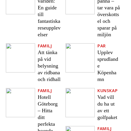
världen:
panna –
En guide
tar vara på
till
överskotts
fantastiska
el och
reseupplev
sparar på
elser
miljön
FAMILJ
PAR
Att tänka
Upplev
på vid
sprudland
belysning
e
av ridbana
Köpenha
och ridhall
mn
FAMILJ
KUNSKAP
Hotell
Vad vill
Göteborg
du ha ut
– Hitta
av ett
ditt
golfpaket
perfekta
FAMILJ
boende