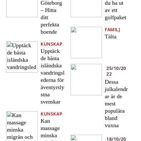
Göteborg
du ha ut
– Hitta
av ett
ditt
golfpaket
perfekta
FAMILJ
boende
Tälta
KUNSKAP
Upptäck
de bästa
isländska
25/10/20
vandringsl
22
ederna för
Dessa
äventyrsly
julkalendr
stna
ar är de
svenskar
mest
populära
KUNSKAP
bland
Kan
vuxna
massage
minska
18/10/20