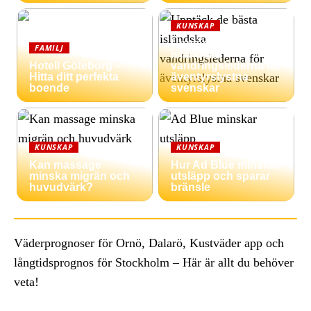
KUNSKAP
Upptäck de bästa
FAMILJ
isländska
Hotell Göteborg –
vandringslederna för
Hitta ditt perfekta
äventyrslystna
boende
svenskar
KUNSKAP
KUNSKAP
Kan massage
Hur Ad Blue minskar
minska migrän och
utsläpp och sparar
huvudvärk?
bränsle
Väderprognoser för Ornö, Dalarö, Kustväder app och
långtidsprognos för Stockholm – Här är allt du behöver
veta!