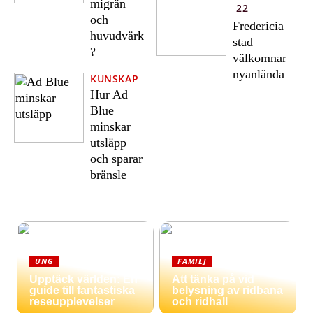
migrän
22
och
Fredericia
huvudvärk
stad
?
välkomnar
nyanlända
KUNSKAP
Hur Ad
Blue
minskar
utsläpp
och sparar
bränsle
UNG
FAMILJ
Upptäck världen: En
Att tänka på vid
guide till fantastiska
belysning av ridbana
reseupplevelser
och ridhall