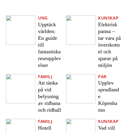
UNG
KUNSKAP
Upptäck
Elektrisk
världen:
panna –
En guide
tar vara på
till
överskotts
fantastiska
el och
reseupplev
sparar på
elser
miljön
FAMILJ
PAR
Att tänka
Upplev
på vid
sprudland
belysning
e
av ridbana
Köpenha
och ridhall
mn
FAMILJ
KUNSKAP
Hotell
Vad vill