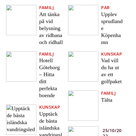
FAMILJ
PAR
Att tänka
Upplev
på vid
sprudland
belysning
e
av ridbana
Köpenha
och ridhall
mn
FAMILJ
KUNSKAP
Hotell
Vad vill
Göteborg
du ha ut
– Hitta
av ett
ditt
golfpaket
perfekta
FAMILJ
boende
Tälta
KUNSKAP
Upptäck
de bästa
isländska
25/10/20
vandringsl
22