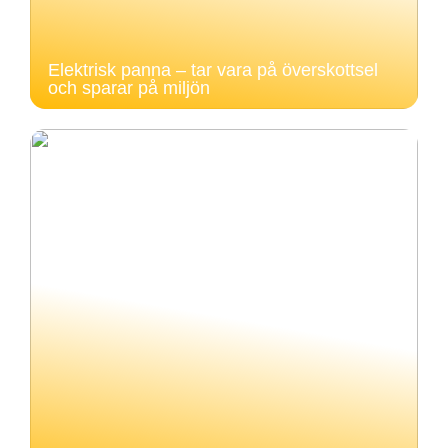
Elektrisk panna – tar vara på överskottsel
och sparar på miljön