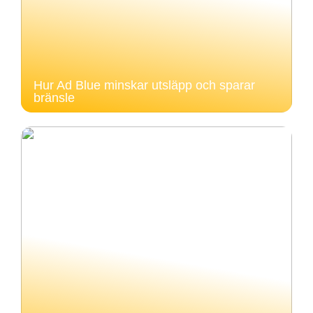
Hur Ad Blue minskar utsläpp och sparar
bränsle