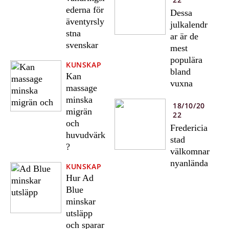
ederna för
Dessa
äventyrsly
julkalendr
stna
ar är de
svenskar
mest
populära
KUNSKAP
bland
Kan
vuxna
massage
minska
18/10/20
migrän
22
och
Fredericia
huvudvärk
stad
?
välkomnar
nyanlända
KUNSKAP
Hur Ad
Blue
minskar
utsläpp
och sparar