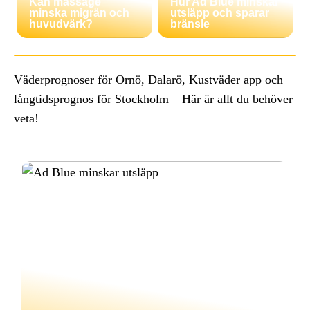
Kan massage
Hur Ad Blue minskar
minska migrän och
utsläpp och sparar
huvudvärk?
bränsle
Väderprognoser för Ornö, Dalarö, Kustväder app och
långtidsprognos för Stockholm – Här är allt du behöver
veta!