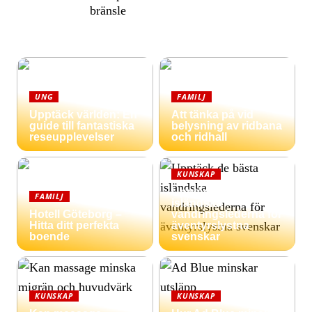
bränsle
UNG
FAMILJ
Upptäck världen: En
Att tänka på vid
guide till fantastiska
belysning av ridbana
reseupplevelser
och ridhall
KUNSKAP
Upptäck de bästa
FAMILJ
isländska
Hotell Göteborg –
vandringslederna för
Hitta ditt perfekta
äventyrslystna
boende
svenskar
KUNSKAP
KUNSKAP