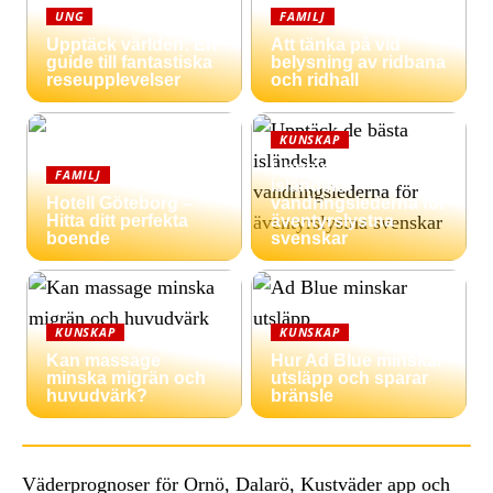
UNG
FAMILJ
Upptäck världen: En
Att tänka på vid
guide till fantastiska
belysning av ridbana
reseupplevelser
och ridhall
KUNSKAP
Upptäck de bästa
FAMILJ
isländska
Hotell Göteborg –
vandringslederna för
Hitta ditt perfekta
äventyrslystna
boende
svenskar
KUNSKAP
KUNSKAP
Kan massage
Hur Ad Blue minskar
minska migrän och
utsläpp och sparar
huvudvärk?
bränsle
Väderprognoser för Ornö, Dalarö, Kustväder app och