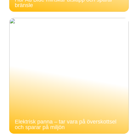
bränsle
Elektrisk panna – tar vara på överskottsel
och sparar på miljön