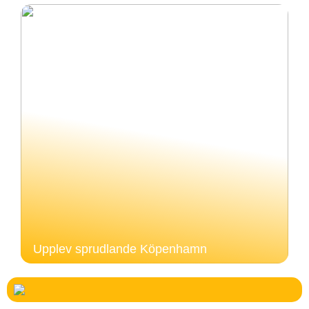
Upplev sprudlande Köpenhamn