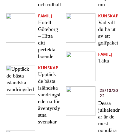
och ridhall
mn
FAMILJ
KUNSKAP
Hotell
Vad vill
Göteborg
du ha ut
– Hitta
av ett
ditt
golfpaket
perfekta
FAMILJ
boende
Tälta
KUNSKAP
Upptäck
de bästa
isländska
25/10/20
vandringsl
22
ederna för
Dessa
äventyrsly
julkalendr
stna
ar är de
svenskar
mest
populära