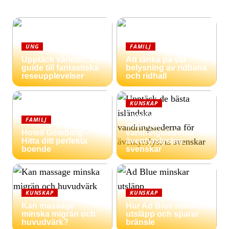
UNG
FAMILJ
Upptäck världen: En
Att tänka på vid
guide till fantastiska
belysning av ridbana
reseupplevelser
och ridhall
KUNSKAP
Upptäck de bästa
FAMILJ
isländska
Hotell Göteborg –
vandringslederna för
Hitta ditt perfekta
äventyrslystna
boende
svenskar
KUNSKAP
KUNSKAP
Kan massage
Hur Ad Blue minskar
minska migrän och
utsläpp och sparar
huvudvärk?
bränsle