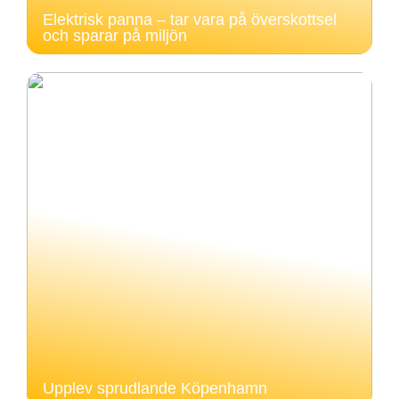
Elektrisk panna – tar vara på överskottsel
och sparar på miljön
Upplev sprudlande Köpenhamn