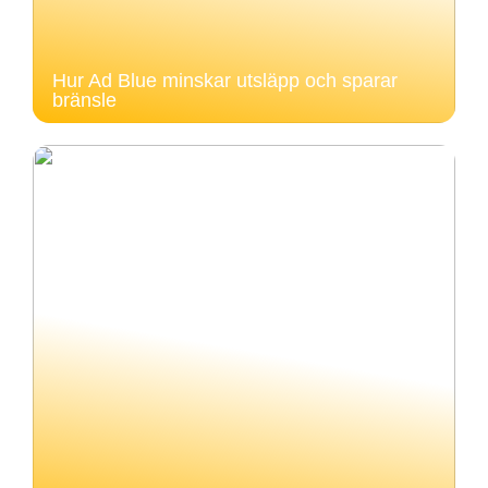
Hur Ad Blue minskar utsläpp och sparar
bränsle