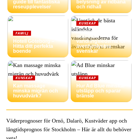
guide till fantastiska
belysning av ridbana
reseupplevelser
och ridhall
KUNSKAP
Upptäck de bästa
FAMILJ
isländska
Hotell Göteborg –
vandringslederna för
Hitta ditt perfekta
äventyrslystna
boende
svenskar
KUNSKAP
KUNSKAP
Kan massage
Hur Ad Blue minskar
minska migrän och
utsläpp och sparar
huvudvärk?
bränsle
Väderprognoser för Ornö, Dalarö, Kustväder app och
långtidsprognos för Stockholm – Här är allt du behöver
veta!