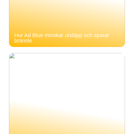
Hur Ad Blue minskar utsläpp och sparar
bränsle