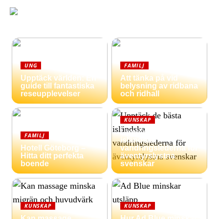
UNG
FAMILJ
Upptäck världen: En
Att tänka på vid
guide till fantastiska
belysning av ridbana
reseupplevelser
och ridhall
KUNSKAP
Upptäck de bästa
FAMILJ
isländska
Hotell Göteborg –
vandringslederna för
Hitta ditt perfekta
äventyrslystna
boende
svenskar
KUNSKAP
KUNSKAP
Kan massage
Hur Ad Blue minskar