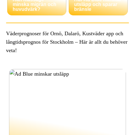
minska migrän och
utsläpp och sparar
huvudvärk?
bränsle
Väderprognoser för Ornö, Dalarö, Kustväder app och
långtidsprognos för Stockholm – Här är allt du behöver
veta!