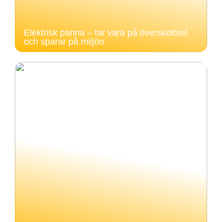
Elektrisk panna – tar vara på överskottsel
och sparar på miljön