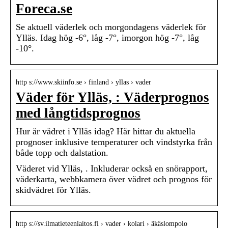
Foreca.se
Se aktuell väderlek och morgondagens väderlek för
Ylläs. Idag hög -6°, låg -7°, imorgon hög -7°, låg
-10°.
http s://www.skiinfo.se › finland › yllas › vader
Väder för Ylläs, : Väderprognos
med långtidsprognos
Hur är vädret i Ylläs idag? Här hittar du aktuella
prognoser inklusive temperaturer och vindstyrka från
både topp och dalstation.
Väderet vid Ylläs, . Inkluderar också en snörapport,
väderkarta, webbkamera över vädret och prognos för
skidvädret för Ylläs.
http s://sv.ilmatieteenlaitos.fi › vader › kolari › äkäslompolo