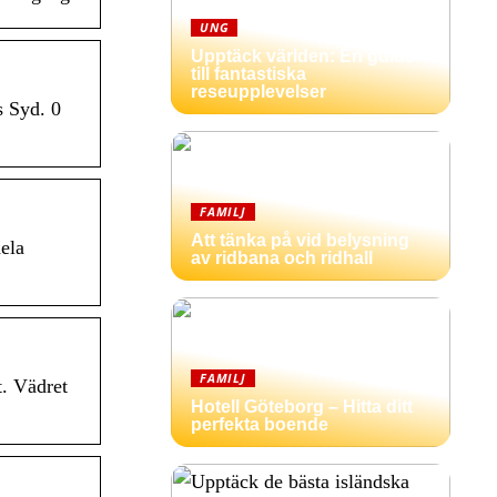
UNG
Upptäck världen: En guide
till fantastiska
reseupplevelser
s Syd. 0
FAMILJ
Att tänka på vid belysning
ela
av ridbana och ridhall
FAMILJ
t. Vädret
Hotell Göteborg – Hitta ditt
perfekta boende