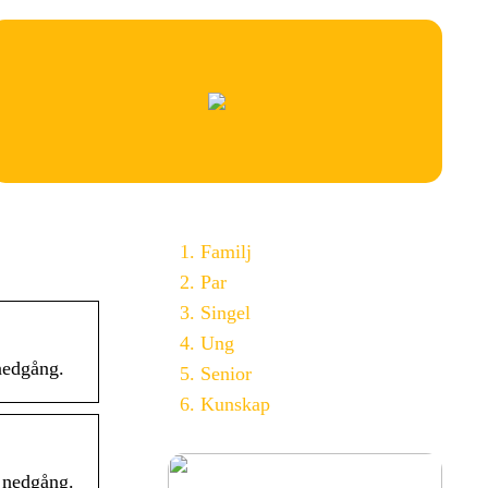
Familj
Par
Singel
Ung
nedgång.
Senior
Kunskap
h nedgång.