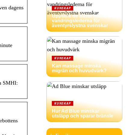
även dagens
KUNSKAP
Upptäck de bästa isländska
vandringslederna för
äventyrslystna svenskar
minute
KUNSKAP
Kan massage minska
migrän och huvudvärk?
ån SMHI:
KUNSKAP
Hur Ad Blue minskar
utsläpp och sparar bränsle
rbottens