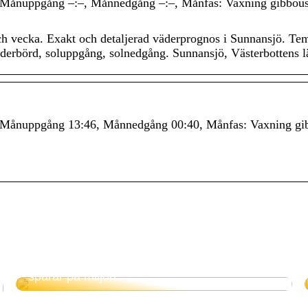
 Månuppgång –:–, Månnedgång –:–, Månfas: Vaxning gibbou
ch vecka. Exakt och detaljerad väderprognos i Sunnansjö. Te
 nederbörd, soluppgång, solnedgång. Sunnansjö, Västerbottens l
: Månuppgång 13:46, Månnedgång 00:40, Månfas: Vaxning gi
Elektrisk panna – tar vara på överskottsel och
sparar på miljön