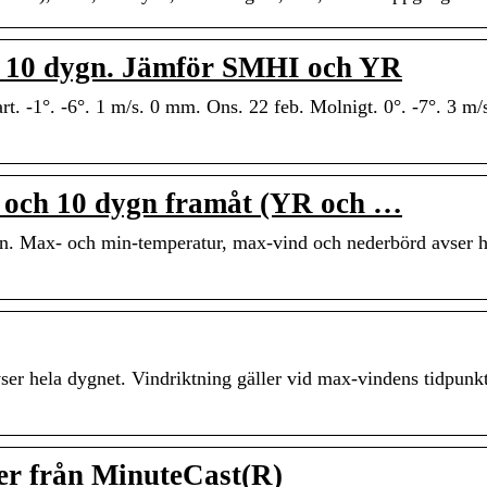
ör 10 dygn. Jämför SMHI och YR
t. -1°. -6°. 1 m/s. 0 mm. Ons. 22 feb. Molnigt. 0°. -7°. 3 m/
g och 10 dygn framåt (YR och …
en. Max- och min-temperatur, max-vind och nederbörd avser h
er hela dygnet. Vindriktning gäller vid max-vindens tidpunk
er från MinuteCast(R)