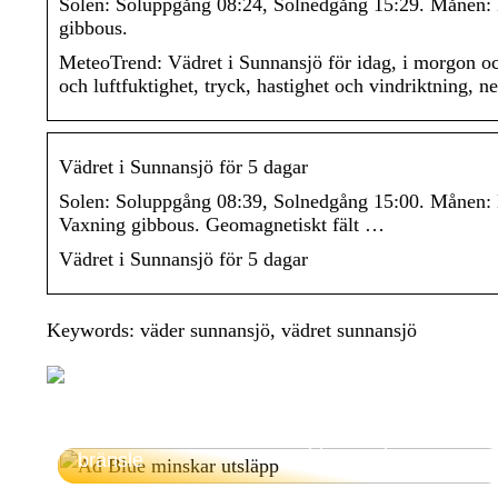
Solen: Soluppgång 08:24, Solnedgång 15:29. Månen:
gibbous.
MeteoTrend: Vädret i Sunnansjö för idag, i morgon o
och luftfuktighet, tryck, hastighet och vindriktning,
Vädret i Sunnansjö för 5 dagar
Solen: Soluppgång 08:39, Solnedgång 15:00. Månen
Vaxning gibbous. Geomagnetiskt fält …
Vädret i Sunnansjö för 5 dagar
Keywords: väder sunnansjö, vädret sunnansjö
Hur Ad Blue minskar utsläpp och sparar
bränsle