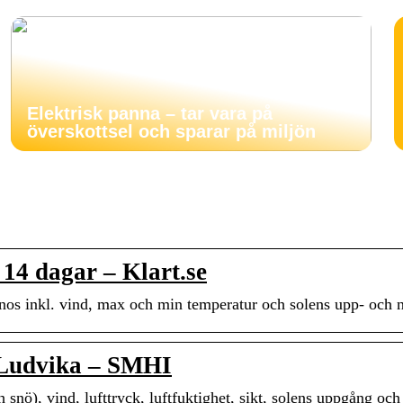
Elektrisk panna – tar vara på
överskottsel och sparar på miljön
14 dagar – Klart.se
nos inkl. vind, max och min temperatur och solens upp- och 
 Ludvika – SMHI
snö), vind, lufttryck, luftfuktighet, sikt, solens uppgång oc