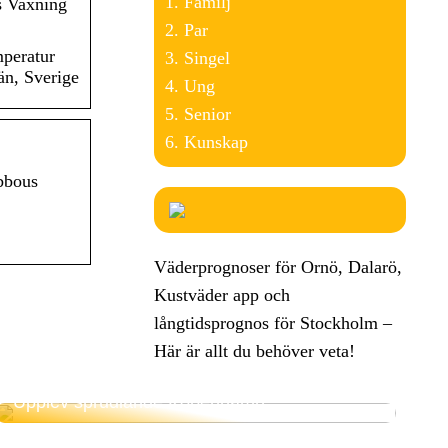
Familj
s Vaxning
Par
mperatur
Singel
än, Sverige
Ung
Senior
Kunskap
bbous
Väderprognoser för Ornö, Dalarö,
Kustväder app och
långtidsprognos för Stockholm –
Här är allt du behöver veta!
Upplev sprudlande Köpenhamn