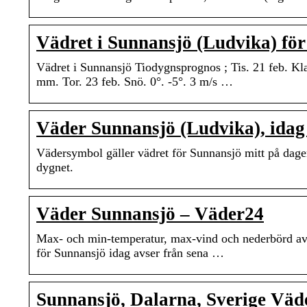
Vädret i Sunnansjö (Ludvika) f
Vädret i Sunnansjö Tiodygnsprognos ; Tis. 21 feb. Klar
mm. Tor. 23 feb. Snö. 0°. -5°. 3 m/s …
Väder Sunnansjö (Ludvika), ida
Vädersymbol gäller vädret för Sunnansjö mitt på dag
dygnet.
Väder Sunnansjö – Väder24
Max- och min-temperatur, max-vind och nederbörd avs
för Sunnansjö idag avser från sena …
Sunnansjö, Dalarna, Sverige Väd