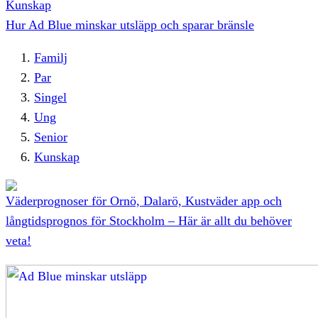
Kunskap
Hur Ad Blue minskar utsläpp och sparar bränsle
Familj
Par
Singel
Ung
Senior
Kunskap
Väderprognoser för Ornö, Dalarö, Kustväder app och
långtidsprognos för Stockholm – Här är allt du behöver
veta!