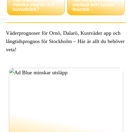
minska migrän och
utsläpp och sparar
huvudvärk?
bränsle
Väderprognoser för Ornö, Dalarö, Kustväder app och
långtidsprognos för Stockholm – Här är allt du behöver
veta!