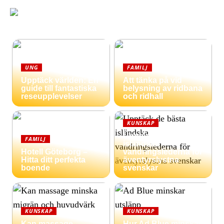
UNG
FAMILJ
Upptäck världen: En
Att tänka på vid
guide till fantastiska
belysning av ridbana
reseupplevelser
och ridhall
KUNSKAP
Upptäck de bästa
FAMILJ
isländska
Hotell Göteborg –
vandringslederna för
Hitta ditt perfekta
äventyrslystna
boende
svenskar
KUNSKAP
KUNSKAP
Kan massage
Hur Ad Blue minskar