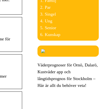
Familj
Par
Singel
Ung
Senior
Kunskap
me för
Väderprognoser för Ornö, Dalarö,
Kustväder app och
 mer
långtidsprognos för Stockholm –
Här är allt du behöver veta!