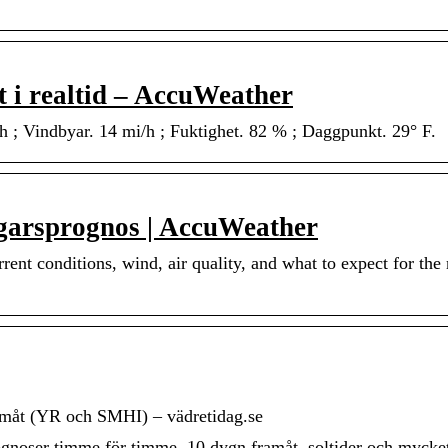
t i realtid – AccuWeather
 ; Vindbyar. 14 mi/h ; Fuktighet. 82 % ; Daggpunkt. 29° F.
agarsprognos | AccuWeather
ent conditions, wind, air quality, and what to expect for the 
amåt (YR och SMHI) – vädretidag.se
gnoser timme för timme, 10 dygn framåt, soltider och mycke