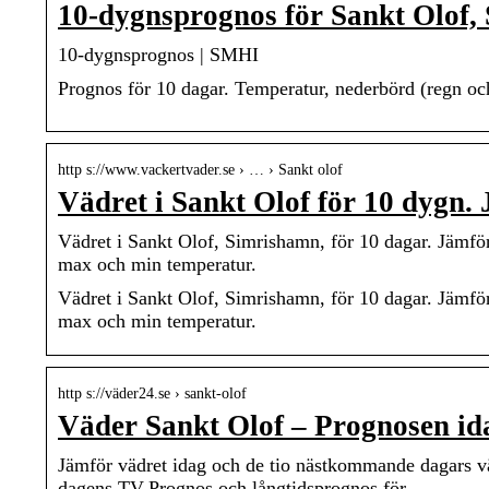
10-dygnsprognos för Sankt Olof
10-dygnsprognos | SMHI
Prognos för 10 dagar. Temperatur, nederbörd (regn och 
http s://www.vackertvader.se › … › Sankt olof
Vädret i Sankt Olof för 10 dygn
Vädret i Sankt Olof, Simrishamn, för 10 dagar. Jämf
max och min temperatur.
Vädret i Sankt Olof, Simrishamn, för 10 dagar. Jämf
max och min temperatur.
http s://väder24.se › sankt-olof
Väder Sankt Olof – Prognosen id
Jämför vädret idag och de tio nästkommande dagars v
dagens TV-Prognos och långtidsprognos för …