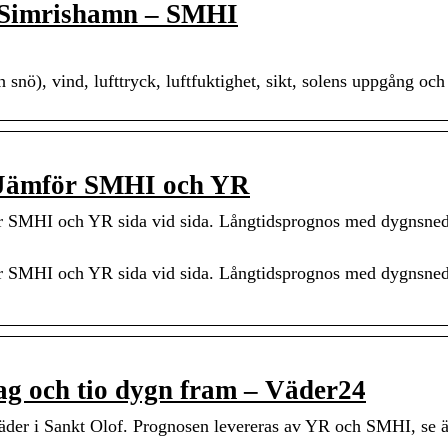
, Simrishamn – SMHI
snö), vind, lufttryck, luftfuktighet, sikt, solens uppgång oc
. Jämför SMHI och YR
ör SMHI och YR sida vid sida. Långtidsprognos med dygnsned
ör SMHI och YR sida vid sida. Långtidsprognos med dygnsned
ag och tio dygn fram – Väder24
äder i Sankt Olof. Prognosen levereras av YR och SMHI, se 