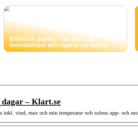
Elektrisk panna – tar vara på
överskottsel och sparar på miljön
 dagar – Klart.se
s inkl. vind, max och min temperatur och solens upp- och ne