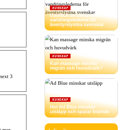
KUNSKAP
Upptäck de bästa isländska
vandringslederna för
äventyrslystna svenskar
KUNSKAP
Kan massage minska
migrän och huvudvärk?
next 3
KUNSKAP
Hur Ad Blue minskar
utsläpp och sparar bränsle
t mer.