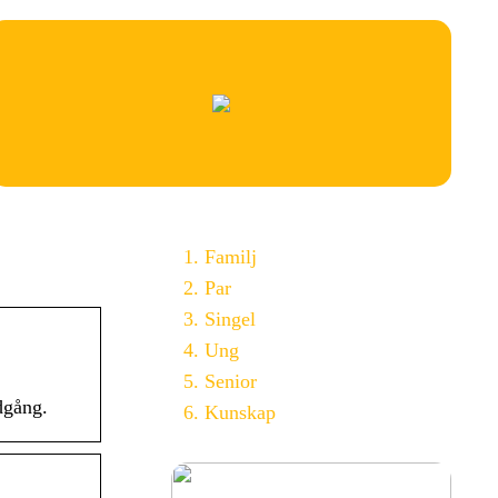
Familj
Par
Singel
Ung
Senior
dgång.
Kunskap