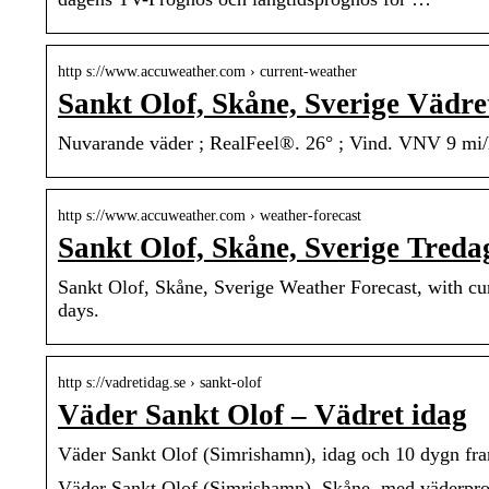
http s://www.accuweather.com › current-weather
Sankt Olof, Skåne, Sverige Vädre
Nuvarande väder ; RealFeel®. 26° ; Vind. VNV 9 mi/h
http s://www.accuweather.com › weather-forecast
Sankt Olof, Skåne, Sverige Tred
Sankt Olof, Skåne, Sverige Weather Forecast, with curr
days.
http s://vadretidag.se › sankt-olof
Väder Sankt Olof – Vädret idag
Väder Sankt Olof (Simrishamn), idag och 10 dygn fr
Väder Sankt Olof (Simrishamn), Skåne, med väderpro