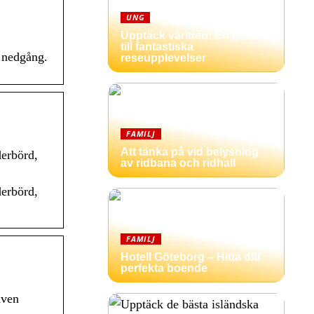
UNG
Upptäck världen: En guide
till fantastiska
h nedgång.
reseupplevelser
FAMILJ
Att tänka på vid belysning
erbörd,
av ridbana och ridhall
erbörd,
FAMILJ
Hotell Göteborg – Hitta ditt
perfekta boende
även