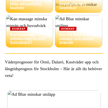
Hotell Göteborg –
vandringslederna för
Hitta ditt perfekta
äventyrslystna
boende
svenskar
KUNSKAP
KUNSKAP
Kan massage
Hur Ad Blue minskar
minska migrän och
utsläpp och sparar
huvudvärk?
bränsle
Väderprognoser för Ornö, Dalarö, Kustväder app och
långtidsprognos för Stockholm – Här är allt du behöver
veta!