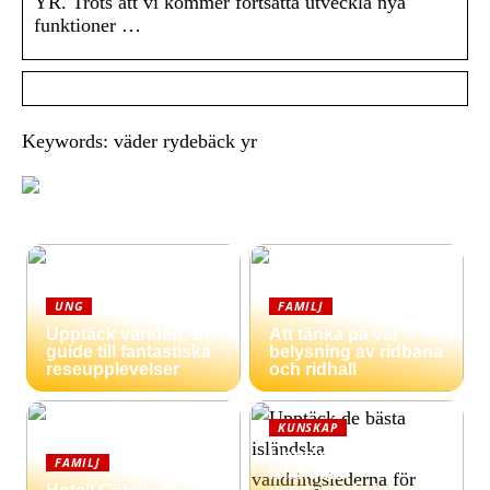
YR. Trots att vi kommer fortsätta utveckla nya
funktioner …
Keywords: väder rydebäck yr
UNG
FAMILJ
Upptäck världen: En
Att tänka på vid
guide till fantastiska
belysning av ridbana
reseupplevelser
och ridhall
KUNSKAP
Upptäck de bästa
FAMILJ
isländska