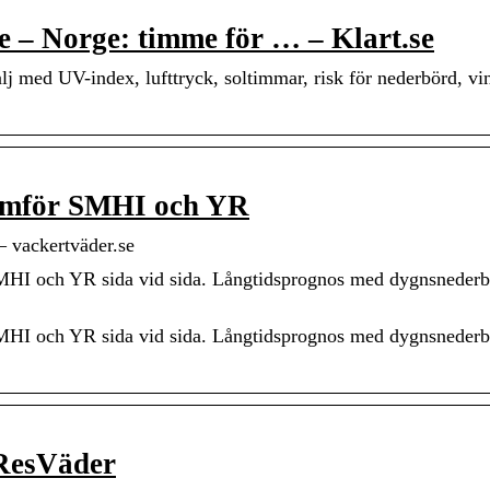
 – Norge: timme för … – Klart.se
j med UV-index, lufttryck, soltimmar, risk för nederbörd, vi
Jämför SMHI och YR
 vackertväder.se
SMHI och YR sida vid sida. Långtidsprognos med dygnsneder
SMHI och YR sida vid sida. Långtidsprognos med dygnsneder
tResVäder