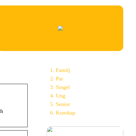
Familj
Par
Singel
Ung
Senior
ch
Kunskap