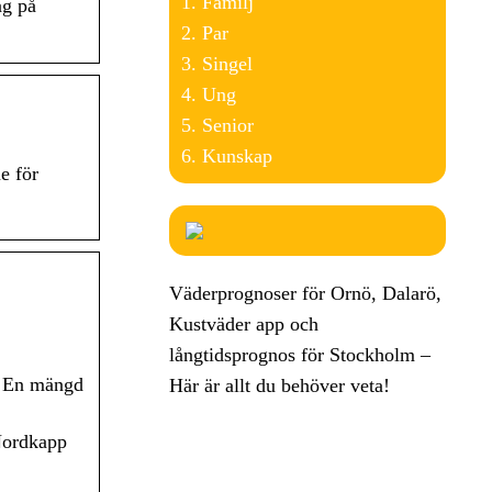
Familj
ag på
Par
Singel
Ung
Senior
Kunskap
e för
Väderprognoser för Ornö, Dalarö,
Kustväder app och
långtidsprognos för Stockholm –
. En mängd
Här är allt du behöver veta!
Nordkapp