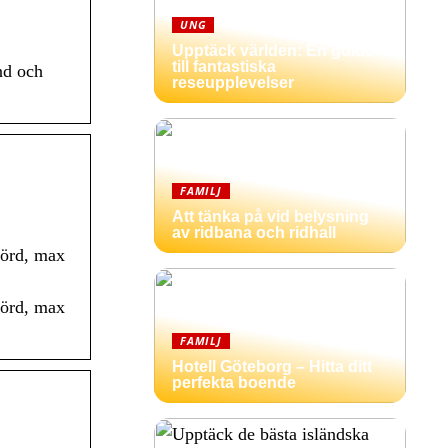
UNG
Upptäck världen: En guide
till fantastiska
nd och
reseupplevelser
FAMILJ
Att tänka på vid belysning
av ridbana och ridhall
börd, max
börd, max
FAMILJ
Hotell Göteborg – Hitta ditt
perfekta boende