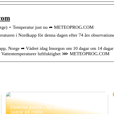
com
Norge) ⋆ Temperatur just nu ➦ METEOPROG.COM
eraturen i Nordkapp för denna dagen efter 74 års observatione
kapp, Norge ➦ Vädret idag Imorgon om 10 dagar om 14 dagar
a ✔️ Vattentemperaturer luftfuktighet ⋙ METEOPROG.COM
Elektrisk panna – tar vara på överskottsel och
sparar på miljön