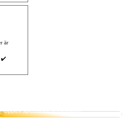
r är
 ✔️
Upplev sprudlande Köpenhamn