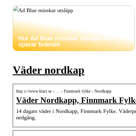
Hur Ad Blue minskar utsläpp och
sparar bränsle
Väder nordkap
http s://www.klart.se › … › Finnmark fylke › Nordkapp
Väder Nordkapp, Finnmark Fylke 
14 dagars väder i Nordkapp, Finnmark Fylke. Väderpr
nedgång.