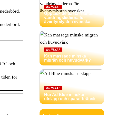
KUNSKAP
 nederbörd.
Upptäck de bästa isländska
vandringslederna för
äventyrslystna svenskar
 nederbörd.
KUNSKAP
Kan massage minska
migrän och huvudvärk?
6 °C och
tiden för
KUNSKAP
Hur Ad Blue minskar
utsläpp och sparar bränsle