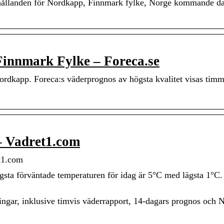
örhållanden för Nordkapp, Finnmark fylke, Norge kommande d
Finnmark Fylke – Foreca.se
rdkapp. Foreca:s väderprognos av högsta kvalitet visas timm
– Vadret1.com
t1.com
gsta förväntade temperaturen för idag är 5°C med lägsta 1°C
gar, inklusive timvis väderrapport, 14-dagars prognos och 