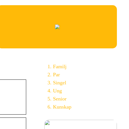
Familj
Par
Singel
Ung
Senior
Kunskap