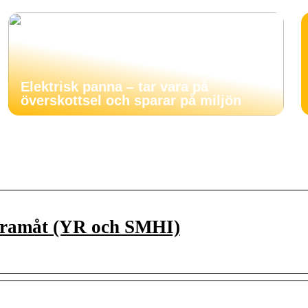
Elektrisk panna – tar vara på
överskottsel och sparar på miljön
 framåt (YR och SMHI)