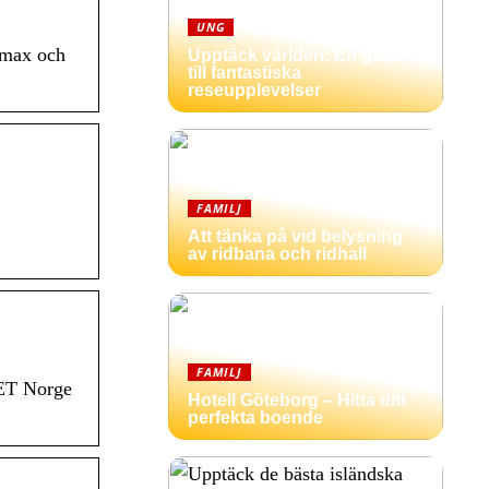
UNG
 max och
Upptäck världen: En guide
till fantastiska
reseupplevelser
FAMILJ
,
Att tänka på vid belysning
av ridbana och ridhall
FAMILJ
MET Norge
Hotell Göteborg – Hitta ditt
perfekta boende