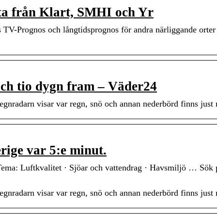
a från Klart, SMHI och Yr
TV-Prognos och långtidsprognos för andra närliggande orte
ch tio dygn fram – Väder24
gnradarn visar var regn, snö och annan nederbörd finns just 
ige var 5:e minut.
a: Luftkvalitet · Sjöar och vattendrag · Havsmiljö … Sök 
gnradarn visar var regn, snö och annan nederbörd finns just 