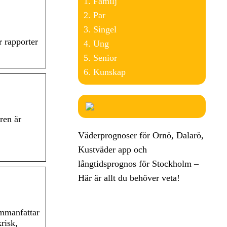
Familj
Par
Singel
r rapporter
Ung
Senior
Kunskap
ren är
Väderprognoser för Ornö, Dalarö,
Kustväder app och
långtidsprognos för Stockholm –
Här är allt du behöver veta!
ammanfattar
risk,