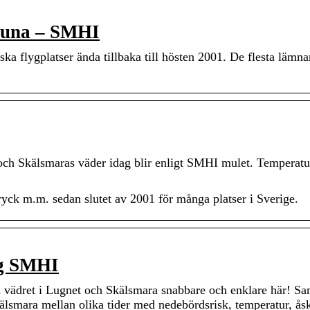
gtuna – SMHI
ka flygplatser ända tillbaka till hösten 2001. De flesta lämna
ch Skälsmaras väder idag blir enligt SMHI mulet. Temperatu
tryck m.m. sedan slutet av 2001 för många platser i Sverige.
ag SMHI
 vädret i Lugnet och Skälsmara snabbare och enklare här! S
kälsmara mellan olika tider med nedebördsrisk, temperatur, åsk