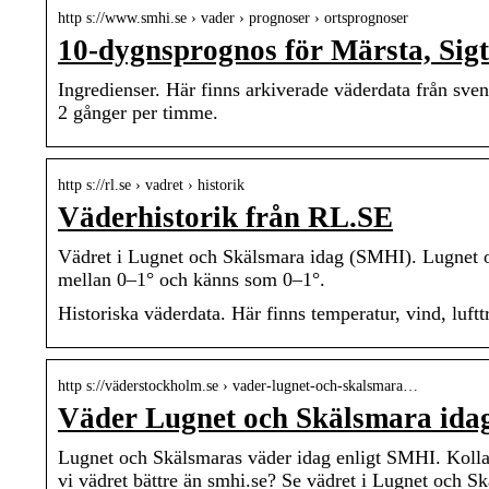
http s://www.smhi.se › vader › prognoser › ortsprognoser
10-dygnsprognos för Märsta, Si
Ingredienser. Här finns arkiverade väderdata från svens
2 gånger per timme.
http s://rl.se › vadret › historik
Väderhistorik från RL.SE
Vädret i Lugnet och Skälsmara idag (SMHI). Lugnet o
mellan 0–1° och känns som 0–1°.
Historiska väderdata. Här finns temperatur, vind, luft
http s://väderstockholm.se › vader-lugnet-och-skalsmara…
Väder Lugnet och Skälsmara id
Lugnet och Skälsmaras väder idag enligt SMHI. Kolla
vi vädret bättre än smhi.se? Se vädret i Lugnet och S