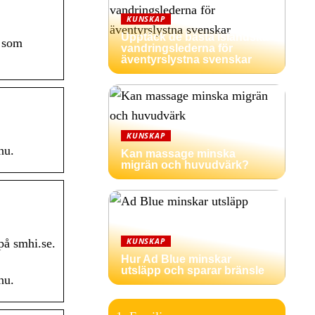
KUNSKAP
Upptäck de bästa isländska
r som
vandringslederna för
äventyrslystna svenskar
KUNSKAP
nu.
Kan massage minska
migrän och huvudvärk?
KUNSKAP
på smhi.se.
Hur Ad Blue minskar
utsläpp och sparar bränsle
nu.