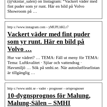
(@skistar_salen) on Instagram: “Vackert väder med
fint puder som yr runt. Här en bild på Volvo
Showroom på …
http s://www.instagram.com › yMUPLhKLr7
Vackert väder med fint puder
som yr runt. Här en bild på
Volvo …
Hur var vädret? … TEMA: Fäll ut meny för TEMA:
Tema: Luftkvalitet · Sjöar och vattendrag ·
Havsmiljö … Sök på smhi.se. När autoslutförarlistan
är tillgänglig …
http s://www.smhi.se › vader › prognoser › ortsprognoser
10-dygnsprognos för Malung,
Malung-Sälen – SMHI