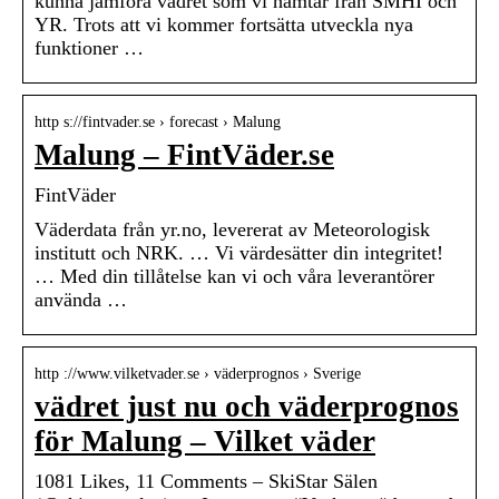
kunna jämföra vädret som vi hämtar från SMHI och
YR. Trots att vi kommer fortsätta utveckla nya
funktioner …
http s://fintvader.se › forecast › Malung
Malung – FintVäder.se
FintVäder
Väderdata från yr.no, levererat av Meteorologisk
institutt och NRK. … Vi värdesätter din integritet!
… Med din tillåtelse kan vi och våra leverantörer
använda …
http ://www.vilketvader.se › väderprognos › Sverige
vädret just nu och väderprognos
för Malung – Vilket väder
1081 Likes, 11 Comments – SkiStar Sälen