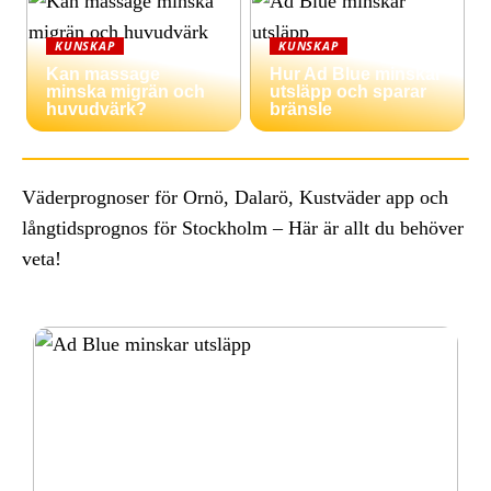
KUNSKAP
KUNSKAP
Kan massage
Hur Ad Blue minskar
minska migrän och
utsläpp och sparar
huvudvärk?
bränsle
Väderprognoser för Ornö, Dalarö, Kustväder app och
långtidsprognos för Stockholm – Här är allt du behöver
veta!