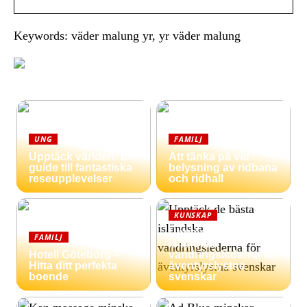
Keywords: väder malung yr, yr väder malung
UNG
FAMILJ
Upptäck världen: En
Att tänka på vid
guide till fantastiska
belysning av ridbana
reseupplevelser
och ridhall
KUNSKAP
Upptäck de bästa
FAMILJ
isländska
Hotell Göteborg –
vandringslederna för
Hitta ditt perfekta
äventyrslystna
boende
svenskar