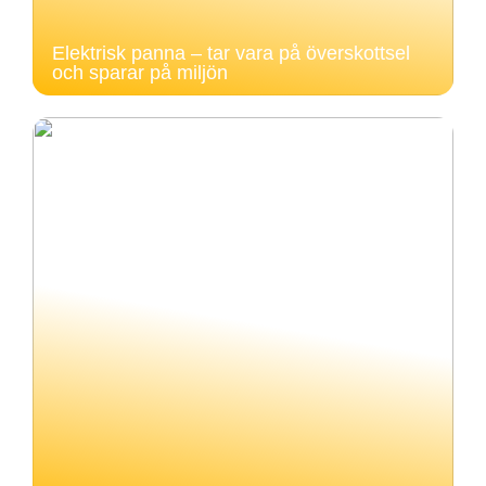
Elektrisk panna – tar vara på överskottsel
och sparar på miljön