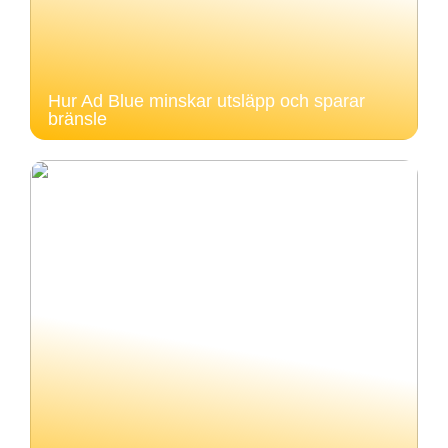
Hur Ad Blue minskar utsläpp och sparar
bränsle