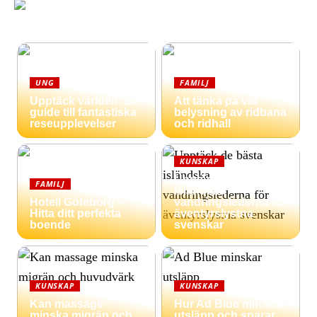
UNG
FAMILJ
Upptäck världen: En
Att tänka på vid
guide till fantastiska
belysning av ridbana
reseupplevelser
och ridhall
KUNSKAP
Upptäck de bästa
FAMILJ
isländska
Hotell Göteborg –
vandringslederna för
Hitta ditt perfekta
äventyrslystna
boende
svenskar
KUNSKAP
KUNSKAP
Kan massage
Hur Ad Blue minskar
minska migrän och
utsläpp och sparar