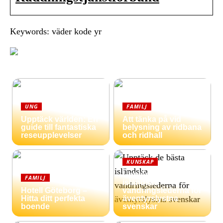
Keywords: väder kode yr
UNG
FAMILJ
Upptäck världen: En
Att tänka på vid
guide till fantastiska
belysning av ridbana
reseupplevelser
och ridhall
KUNSKAP
Upptäck de bästa
FAMILJ
isländska
Hotell Göteborg –
vandringslederna för
Hitta ditt perfekta
äventyrslystna
boende
svenskar