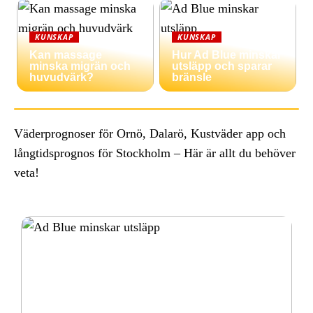
KUNSKAP
KUNSKAP
Kan massage
Hur Ad Blue minskar
minska migrän och
utsläpp och sparar
huvudvärk?
bränsle
Väderprognoser för Ornö, Dalarö, Kustväder app och
långtidsprognos för Stockholm – Här är allt du behöver
veta!