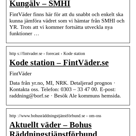
Kungälv – SMHI
FintVäder finns här för att du snabbt och enkelt ska
kunna jämföra vädret som vi hämtar från SMHI och
YR. Trots att vi kommer fortsätta utveckla nya
funktioner …
http s://fintvader.se › forecast › Kode station
Kode station – FintVäder.se
FintVäder
Data från yr.no, MI, NRK. Detaljerad prognos ·
Kontakta oss. Telefon: 0303 – 33 47 00. E-post:
raddning@borf.se · Besök Ale kommuns hemsida.
http ://www.bohusräddningstjänstförbund.se › om-oss
Aktuellt väder – Bohus
Räddningstjänstförbund