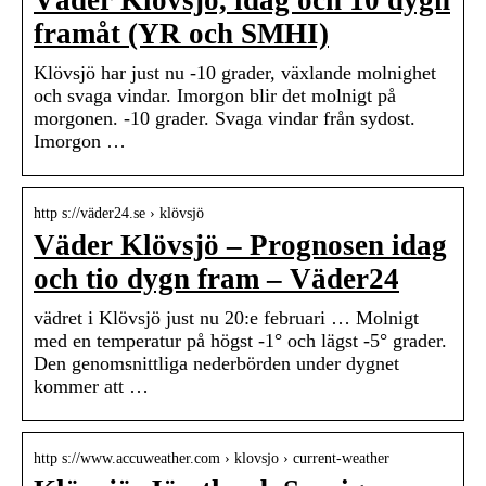
Väder Klövsjö, idag och 10 dygn
framåt (YR och SMHI)
Klövsjö har just nu -10 grader, växlande molnighet
och svaga vindar. Imorgon blir det molnigt på
morgonen. -10 grader. Svaga vindar från sydost.
Imorgon …
http s://väder24.se › klövsjö
Väder Klövsjö – Prognosen idag
och tio dygn fram – Väder24
vädret i Klövsjö just nu 20:e februari … Molnigt
med en temperatur på högst -1° och lägst -5° grader.
Den genomsnittliga nederbörden under dygnet
kommer att …
http s://www.accuweather.com › klovsjo › current-weather