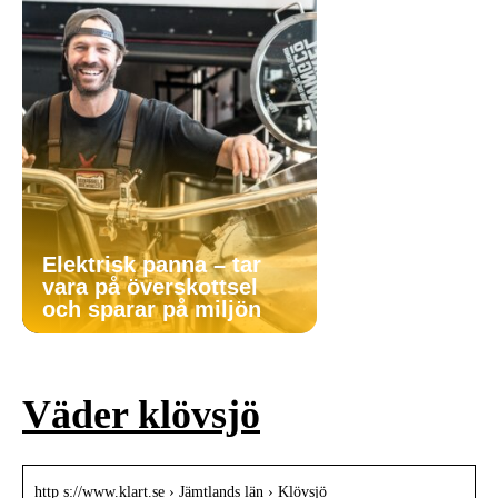
Elektrisk panna – tar
vara på överskottsel
och sparar på miljön
Väder klövsjö
http s://www.klart.se › Jämtlands län › Klövsjö