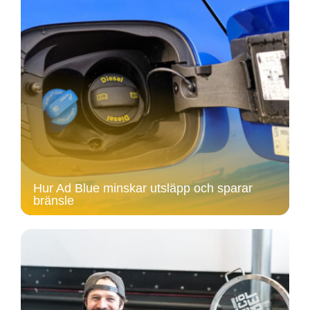
Hur Ad Blue minskar utsläpp och sparar
bränsle