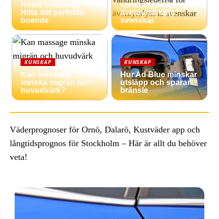
Hotell Göteborg –
vandringslederna för
Hitta ditt perfekta
äventyrslystna
boende
svenskar
KUNSKAP
KUNSKAP
Kan massage
Hur Ad Blue minskar
minska migrän och
utsläpp och sparar
huvudvärk?
bränsle
Väderprognoser för Ornö, Dalarö, Kustväder app och
långtidsprognos för Stockholm – Här är allt du behöver
veta!