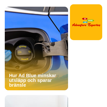
Hur Ad Blue minskar
utsläpp och sparar
bränsle