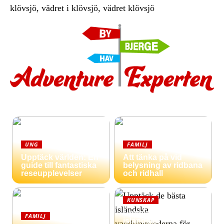
klövsjö, vädret i klövsjö, vädret klövsjö
UNG
FAMILJ
Upptäck världen: En
Att tänka på vid
guide till fantastiska
belysning av ridbana
reseupplevelser
och ridhall
KUNSKAP
Upptäck de bästa
FAMILJ
isländska