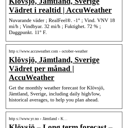
Klövsjö, Jämtland, Sverige
Vädret i realtid | AccuWeather
Nuvarande väder ; RealFeel®. -1° ; Vind. VNV 18
mi/h ; Vindbyar. 32 mi/h ; Fuktighet. 72 % ;
Daggpunkt. 11° F.
http s://www.accuweather.com › october-weather
Klövsjö, Jämtland, Sverige
Vädret per månad |
AccuWeather
Get the monthly weather forecast for Klövsjö,
Jämtland, Sverige, including daily high/low,
historical averages, to help you plan ahead.
http s://www.yr.no › Jämtland › K…
Klövsjö – Long term forecast –