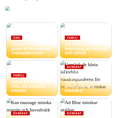
UNG
FAMILJ
Upptäck världen: En
Att tänka på vid
guide till fantastiska
belysning av ridbana
reseupplevelser
och ridhall
KUNSKAP
Upptäck de bästa
FAMILJ
isländska
Hotell Göteborg –
vandringslederna för
Hitta ditt perfekta
äventyrslystna
boende
svenskar
KUNSKAP
KUNSKAP