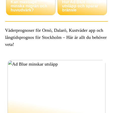
Kan massage
Hur Ad Blue minskar
minska migrän och
utsläpp och sparar
huvudvärk?
bränsle
Väderprognoser för Ornö, Dalarö, Kustväder app och
långtidsprognos för Stockholm – Här är allt du behöver
veta!