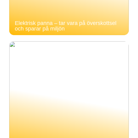
Elektrisk panna – tar vara på överskottsel
och sparar på miljön