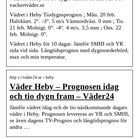
vackertväder.se
Vädret i Heby Tiodygnsprognos ; Mån. 20 feb.
Halvklart. 2°. -3°. 5 m/s Västnordväst. 0 mm ; Tis.
21 feb. Molnigt. 0°. -4°. 4 m/s. 3,5 mm ; Ons. 22
feb. Molnigt. 0°.
Vädret i Heby för 10 dagar. Jämför SMHI och YR
sida vid sida. Långtidsprognos med dygnsnederbörd,
max och min temperatur.
http s://väder24.se › heby
Väder Heby – Prognosen idag
och tio dygn fram – Väder24
Jämför vädret idag och de tio nästkommande dagars
väder i Heby. Prognosen levereras av YR och SMHI,
se även dagens TV-Prognos och långtidsprognos för
andra …