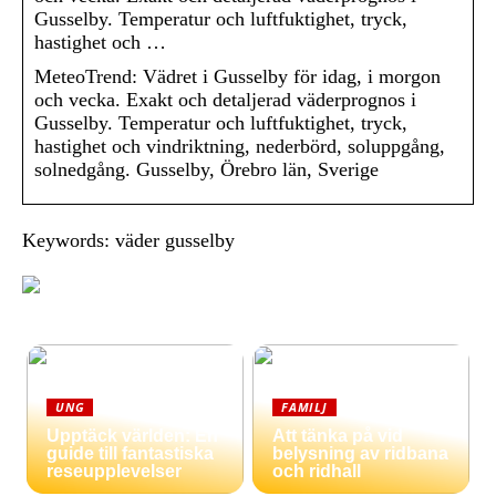
Gusselby. Temperatur och luftfuktighet, tryck,
hastighet och …
MeteoTrend: Vädret i Gusselby för idag, i morgon
och vecka. Exakt och detaljerad väderprognos i
Gusselby. Temperatur och luftfuktighet, tryck,
hastighet och vindriktning, nederbörd, soluppgång,
solnedgång. Gusselby, Örebro län, Sverige
Keywords: väder gusselby
UNG
FAMILJ
Upptäck världen: En
Att tänka på vid
guide till fantastiska
belysning av ridbana
reseupplevelser
och ridhall