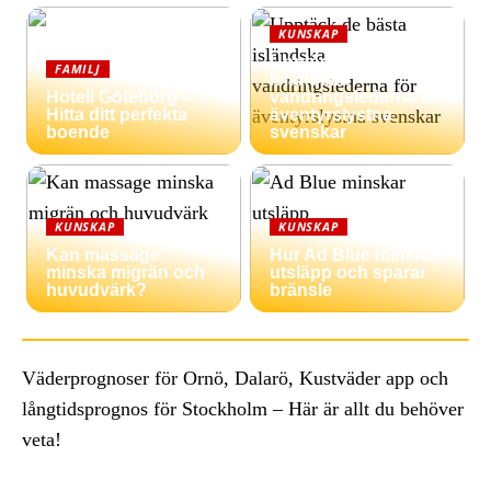
KUNSKAP
Upptäck de bästa
FAMILJ
isländska
Hotell Göteborg –
vandringslederna för
Hitta ditt perfekta
äventyrslystna
boende
svenskar
KUNSKAP
KUNSKAP
Kan massage
Hur Ad Blue minskar
minska migrän och
utsläpp och sparar
huvudvärk?
bränsle
Väderprognoser för Ornö, Dalarö, Kustväder app och
långtidsprognos för Stockholm – Här är allt du behöver
veta!