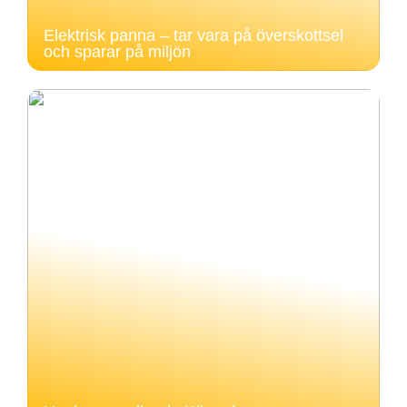
Elektrisk panna – tar vara på överskottsel
och sparar på miljön