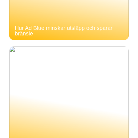
Hur Ad Blue minskar utsläpp och sparar
bränsle