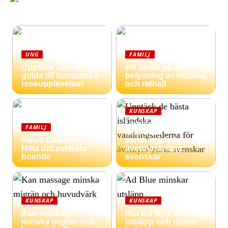
UNG
FAMILJ
Upptäck världen: En
Att tänka på vid
guide till fantastiska
belysning av ridbana
reseupplevelser
och ridhall
KUNSKAP
Upptäck de bästa
FAMILJ
isländska
Hotell Göteborg –
vandringslederna för
Hitta ditt perfekta
äventyrslystna
boende
svenskar
KUNSKAP
KUNSKAP
Kan massage
Hur Ad Blue minskar
minska migrän och
utsläpp och sparar