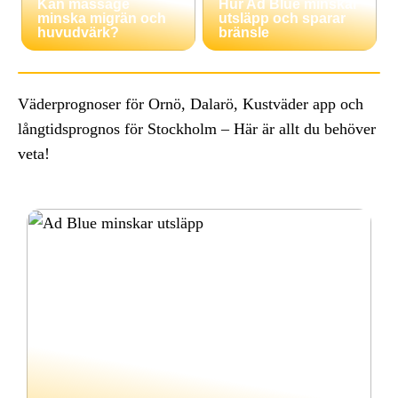
Kan massage
Hur Ad Blue minskar
minska migrän och
utsläpp och sparar
huvudvärk?
bränsle
Väderprognoser för Ornö, Dalarö, Kustväder app och
långtidsprognos för Stockholm – Här är allt du behöver
veta!