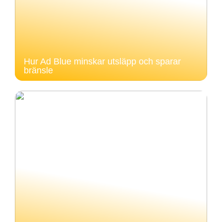
Hur Ad Blue minskar utsläpp och sparar
bränsle