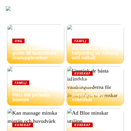
UNG
FAMILJ
Upptäck världen: En
Att tänka på vid
guide till fantastiska
belysning av ridbana
reseupplevelser
och ridhall
KUNSKAP
Upptäck de bästa
FAMILJ
isländska
Hotell Göteborg –
vandringslederna för
Hitta ditt perfekta
äventyrslystna
boende
svenskar
KUNSKAP
KUNSKAP