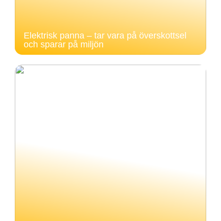
Elektrisk panna – tar vara på överskottsel
och sparar på miljön