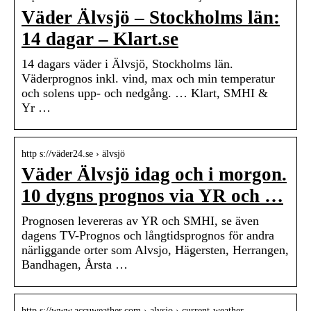
Väder Älvsjö – Stockholms län:
14 dagar – Klart.se
14 dagars väder i Älvsjö, Stockholms län.
Väderprognos inkl. vind, max och min temperatur
och solens upp- och nedgång. … Klart, SMHI &
Yr …
http s://väder24.se › älvsjö
Väder Älvsjö idag och i morgon.
10 dygns prognos via YR och …
Prognosen levereras av YR och SMHI, se även
dagens TV-Prognos och långtidsprognos för andra
närliggande orter som Alvsjo, Hägersten, Herrangen,
Bandhagen, Årsta …
http s://www.accuweather.com › alvsjo › current-weather