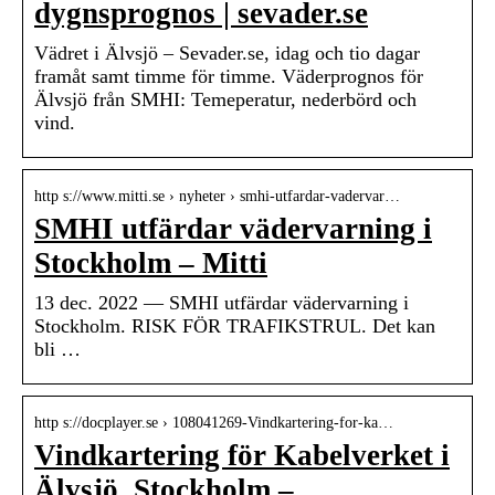
dygnsprognos | sevader.se
Vädret i Älvsjö – Sevader.se, idag och tio dagar
framåt samt timme för timme. Väderprognos för
Älvsjö från SMHI: Temeperatur, nederbörd och
vind.
http s://www.mitti.se › nyheter › smhi-utfardar-vadervar…
SMHI utfärdar vädervarning i
Stockholm – Mitti
13 dec. 2022 — SMHI utfärdar vädervarning i
Stockholm. RISK FÖR TRAFIKSTRUL. Det kan
bli …
http s://docplayer.se › 108041269-Vindkartering-for-ka…
Vindkartering för Kabelverket i
Älvsjö, Stockholm –