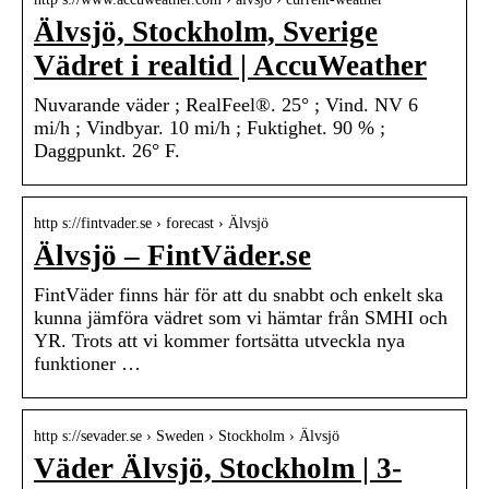
Älvsjö, Stockholm, Sverige
Vädret i realtid | AccuWeather
Nuvarande väder ; RealFeel®. 25° ; Vind. NV 6
mi/h ; Vindbyar. 10 mi/h ; Fuktighet. 90 % ;
Daggpunkt. 26° F.
http s://fintvader.se › forecast › Älvsjö
Älvsjö – FintVäder.se
FintVäder finns här för att du snabbt och enkelt ska
kunna jämföra vädret som vi hämtar från SMHI och
YR. Trots att vi kommer fortsätta utveckla nya
funktioner …
http s://sevader.se › Sweden › Stockholm › Älvsjö
Väder Älvsjö, Stockholm | 3-