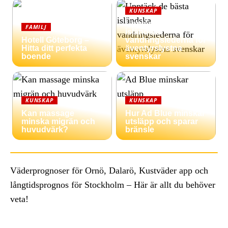
KUNSKAP
Upptäck de bästa
FAMILJ
isländska
Hotell Göteborg –
vandringslederna för
Hitta ditt perfekta
äventyrslystna
boende
svenskar
KUNSKAP
KUNSKAP
Kan massage
Hur Ad Blue minskar
minska migrän och
utsläpp och sparar
huvudvärk?
bränsle
Väderprognoser för Ornö, Dalarö, Kustväder app och
långtidsprognos för Stockholm – Här är allt du behöver
veta!