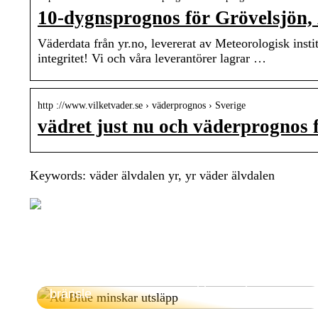
10-dygnsprognos för Grövelsjön
Väderdata från yr.no, levererat av Meteorologisk ins
integritet! Vi och våra leverantörer lagrar …
http ://www.vilketvader.se › väderprognos › Sverige
vädret just nu och väderprognos 
Keywords: väder älvdalen yr, yr väder älvdalen
Hur Ad Blue minskar utsläpp och sparar
bränsle