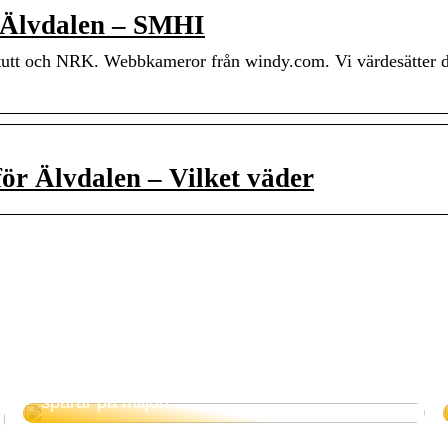
, Älvdalen – SMHI
titutt och NRK. Webbkameror från windy.com. Vi värdesätter 
för Älvdalen – Vilket väder
Elektrisk panna – tar vara på överskottsel och
sparar på miljön