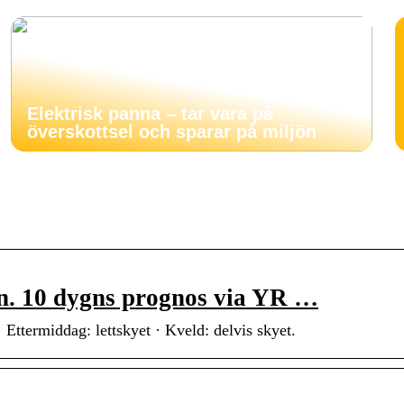
Elektrisk panna – tar vara på
överskottsel och sparar på miljön
n. 10 dygns prognos via YR …
 Ettermiddag: lettskyet · Kveld: delvis skyet.