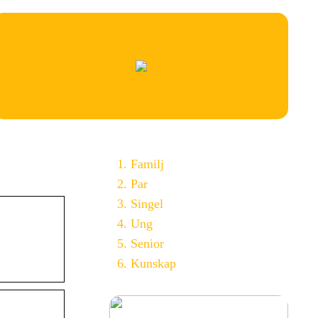
Familj
Par
Singel
Ung
Senior
Kunskap