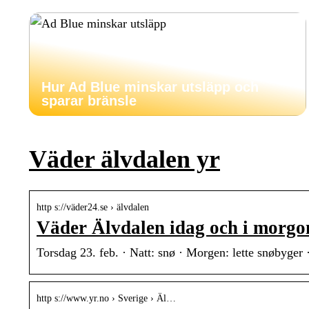
Hur Ad Blue minskar utsläpp och
sparar bränsle
Väder älvdalen yr
http s://väder24.se › älvdalen
Väder Älvdalen idag och i morgo
Torsdag 23. feb. · Natt: snø · Morgen: lette snøbyger ·
http s://www.yr.no › Sverige › Äl…