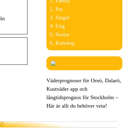
Familj
Par
Singel
din
Ung
Senior
Kunskap
Väderprognoser för Ornö, Dalarö,
Kustväder app och
långtidsprognos för Stockholm –
Här är allt du behöver veta!
Upplev sprudlande Köpenhamn