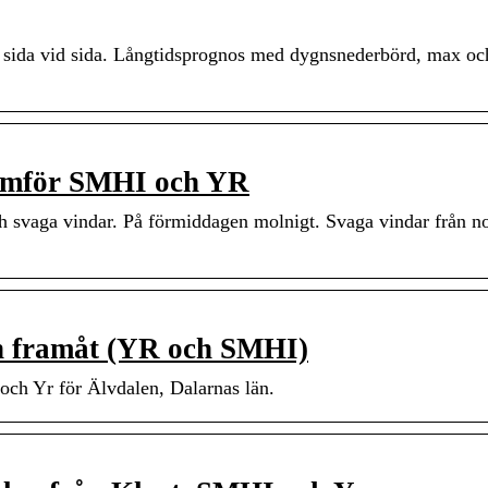
 sida vid sida. Långtidsprognos med dygnsnederbörd, max oc
Jämför SMHI och YR
ch svaga vindar. På förmiddagen molnigt. Svaga vindar från n
gn framåt (YR och SMHI)
och Yr för Älvdalen, Dalarnas län.