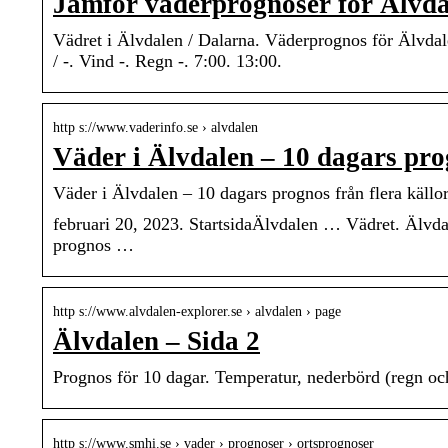
Jämför väderprognoser för Älvda
Vädret i Älvdalen / Dalarna. Väderprognos för Älvda
/ -. Vind -. Regn -. 7:00. 13:00.
http s://www.vaderinfo.se › alvdalen
Väder i Älvdalen – 10 dagars prog
Väder i Älvdalen – 10 dagars prognos från flera källo
februari 20, 2023. StartsidaÄlvdalen … Vädret. Älvda
prognos …
http s://www.alvdalen-explorer.se › alvdalen › page
Älvdalen – Sida 2
Prognos för 10 dagar. Temperatur, nederbörd (regn och 
http s://www.smhi.se › vader › prognoser › ortsprognoser