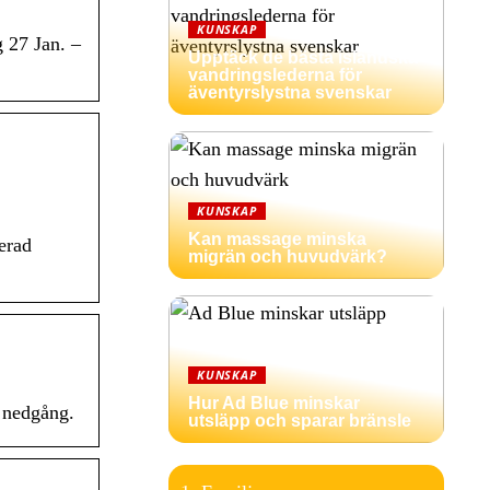
KUNSKAP
 27 Jan. –
Upptäck de bästa isländska
vandringslederna för
äventyrslystna svenskar
KUNSKAP
Kan massage minska
erad
migrän och huvudvärk?
KUNSKAP
Hur Ad Blue minskar
h nedgång.
utsläpp och sparar bränsle