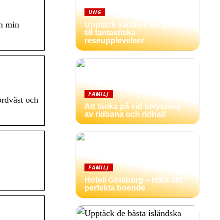
UNG
h min
Upptäck världen: En guide
till fantastiska
reseupplevelser
FAMILJ
ordväst och
Att tänka på vid belysning
av ridbana och ridhall
FAMILJ
Hotell Göteborg – Hitta ditt
perfekta boende