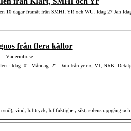
len från Klart, SMHI och Yr
len 10 dagar framåt från SMHI, YR och WU. Idag 27 Jan Idag
nos från flera källor
r – Väderinfo.se
len · Idag. 0°. Måndag. 2°. Data från yr.no, MI, NRK. Detalj
snö), vind, lufttryck, luftfuktighet, sikt, solens uppgång oc