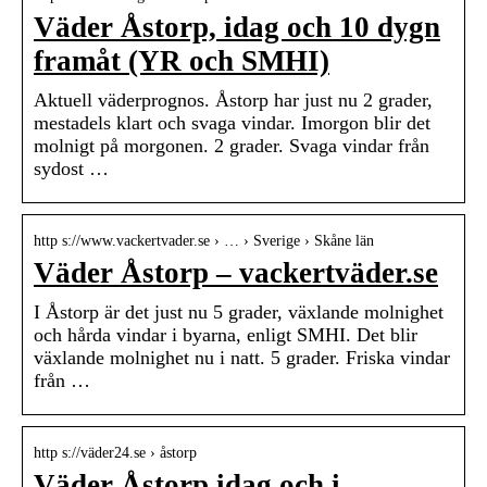
Väder Åstorp, idag och 10 dygn
framåt (YR och SMHI)
Aktuell väderprognos. Åstorp har just nu 2 grader,
mestadels klart och svaga vindar. Imorgon blir det
molnigt på morgonen. 2 grader. Svaga vindar från
sydost …
http s://www.vackertvader.se › … › Sverige › Skåne län
Väder Åstorp – vackertväder.se
I Åstorp är det just nu 5 grader, växlande molnighet
och hårda vindar i byarna, enligt SMHI. Det blir
växlande molnighet nu i natt. 5 grader. Friska vindar
från …
http s://väder24.se › åstorp
Väder Åstorp idag och i