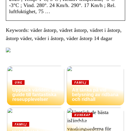
-3°C ; Vind. 280°. 24 Km/h. 290°. 17 Km/h ; Rel.
luftfuktighet, 75 …
Keywords: väder åstorp, vädret åstorp, vädret i åstorp,
åstorp väder, väder i åstorp, väder åstorp 14 dagar
UNG
FAMILJ
Upptäck världen: En
Att tänka på vid
guide till fantastiska
belysning av ridbana
reseupplevelser
och ridhall
KUNSKAP
Upptäck de bästa
FAMILJ
isländska