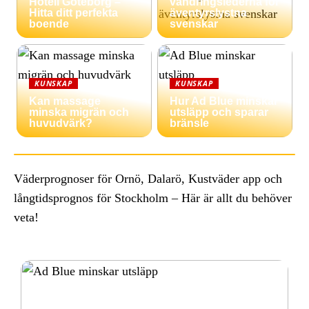
Hotell Göteborg –
vandringslederna för
Hitta ditt perfekta
äventyrslystna
boende
svenskar
KUNSKAP
KUNSKAP
Kan massage
Hur Ad Blue minskar
minska migrän och
utsläpp och sparar
huvudvärk?
bränsle
Väderprognoser för Ornö, Dalarö, Kustväder app och
långtidsprognos för Stockholm – Här är allt du behöver
veta!