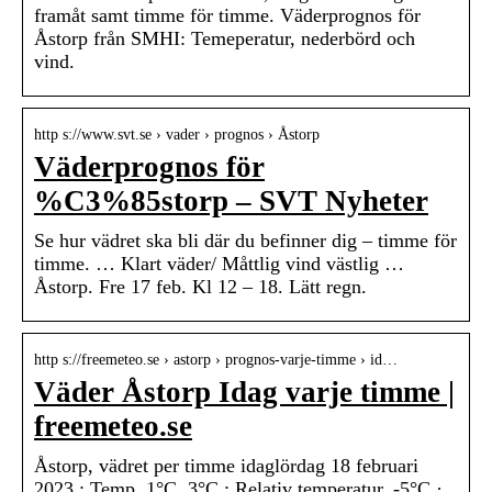
framåt samt timme för timme. Väderprognos för
Åstorp från SMHI: Temeperatur, nederbörd och
vind.
http s://www.svt.se › vader › prognos › Åstorp
Väderprognos för
%C3%85storp – SVT Nyheter
Se hur vädret ska bli där du befinner dig – timme för
timme. … Klart väder/ Måttlig vind västlig …
Åstorp. Fre 17 feb. Kl 12 – 18. Lätt regn.
http s://freemeteo.se › astorp › prognos-varje-timme › id…
Väder Åstorp Idag varje timme |
freemeteo.se
Åstorp, vädret per timme idaglördag 18 februari
2023 ; Temp. 1°C, 3°C ; Relativ temperatur, -5°C ·