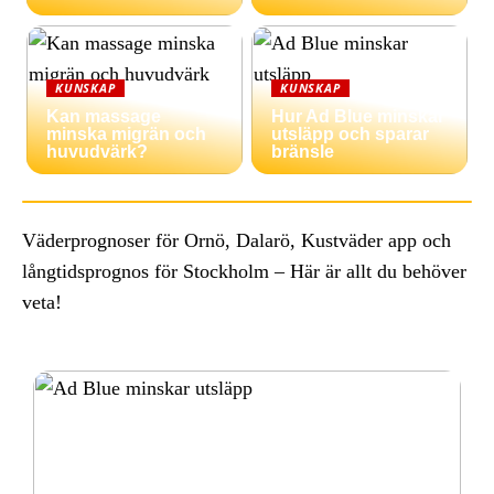
KUNSKAP
KUNSKAP
Kan massage
Hur Ad Blue minskar
minska migrän och
utsläpp och sparar
huvudvärk?
bränsle
Väderprognoser för Ornö, Dalarö, Kustväder app och
långtidsprognos för Stockholm – Här är allt du behöver
veta!