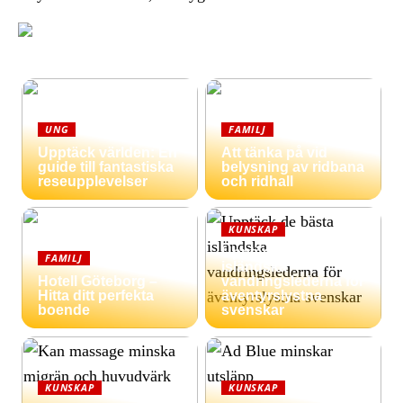
UNG
FAMILJ
Upptäck världen: En
Att tänka på vid
guide till fantastiska
belysning av ridbana
reseupplevelser
och ridhall
KUNSKAP
Upptäck de bästa
FAMILJ
isländska
Hotell Göteborg –
vandringslederna för
Hitta ditt perfekta
äventyrslystna
boende
svenskar
KUNSKAP
KUNSKAP