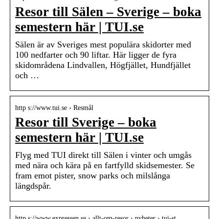
Resor till Sälen – Sverige – boka
semestern här | TUI.se
Sälen är av Sveriges mest populära skidorter med
100 nedfarter och 90 liftar. Här ligger de fyra
skidområdena Lindvallen, Högfjället, Hundfjället
och …
http s://www.tui.se › Resmål
Resor till Sverige – boka
semestern här | TUI.se
Flyg med TUI direkt till Sälen i vinter och umgås
med nära och kära på en fartfylld skidsemester. Se
fram emot pister, snow parks och milslånga
längdspår.
http s://www.expressen.se › allt-om-resor › nyheter › tui-st…