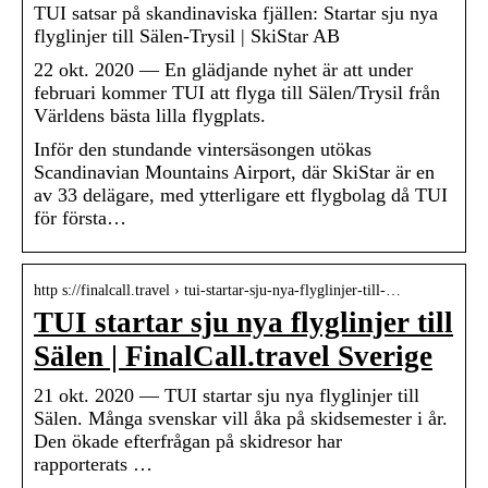
TUI satsar på skandinaviska fjällen: Startar sju nya
flyglinjer till Sälen-Trysil | SkiStar AB
22 okt. 2020 — En glädjande nyhet är att under
februari kommer TUI att flyga till Sälen/Trysil från
Världens bästa lilla flygplats.
​Inför den stundande vintersäsongen utökas
Scandinavian Mountains Airport, där SkiStar är en
av 33 delägare, med ytterligare ett flygbolag då TUI
för första…
http s://finalcall.travel › tui-startar-sju-nya-flyglinjer-till-…
TUI startar sju nya flyglinjer till
Sälen | FinalCall.travel Sverige
21 okt. 2020 — TUI startar sju nya flyglinjer till
Sälen. Många svenskar vill åka på skidsemester i år.
Den ökade efterfrågan på skidresor har
rapporterats …