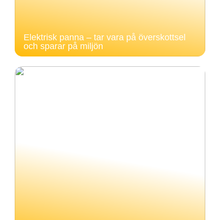
Elektrisk panna – tar vara på överskottsel
och sparar på miljön