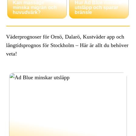
Kan massage
Hur Ad Blue minskar
minska migrän och
utsläpp och sparar
huvudvärk?
bränsle
Väderprognoser för Ornö, Dalarö, Kustväder app och
långtidsprognos för Stockholm – Här är allt du behöver
veta!