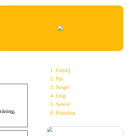
Familj
Par
Singel
Ung
Senior
räning,
Kunskap