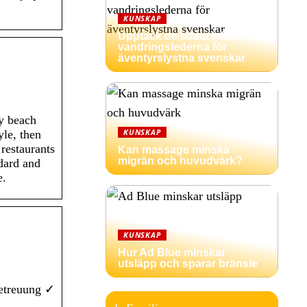
KUNSKAP
Upptäck de bästa isländska
vandringslederna för
äventyrslystna svenskar
dy beach
KUNSKAP
yle, then
 restaurants
Kan massage minska
migrän och huvudvärk?
ndard and
e.
KUNSKAP
Hur Ad Blue minskar
utsläpp och sparar bränsle
betreuung ✓