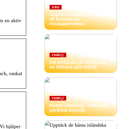
UNG
Upptäck världen: En guide
till fantastiska
u en aktiv
reseupplevelser
FAMILJ
Att tänka på vid belysning
av ridbana och ridhall
ach, rankat
FAMILJ
Hotell Göteborg – Hitta ditt
perfekta boende
Vi hjälper