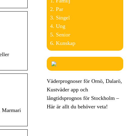
Familj
Par
Singel
Ung
Senior
Kunskap
eller
Väderprognoser för Ornö, Dalarö,
Kustväder app och
långtidsprognos för Stockholm –
Här är allt du behöver veta!
på Marmari