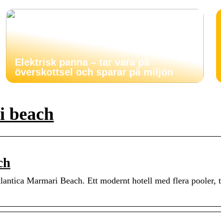
Elektrisk panna – tar vara på
överskottsel och sparar på miljön
i beach
ch
lantica Marmari Beach. Ett modernt hotell med flera pooler, t