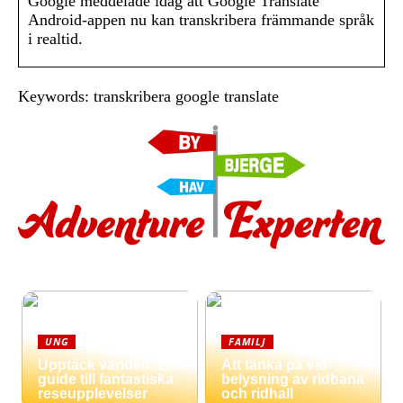
Google meddelade idag att Google Translate
Android-appen nu kan transkribera främmande språk
i realtid.
Keywords: transkribera google translate
UNG
FAMILJ
Upptäck världen: En
Att tänka på vid
guide till fantastiska
belysning av ridbana
reseupplevelser
och ridhall