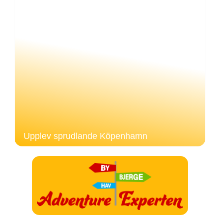
Upplev sprudlande Köpenhamn