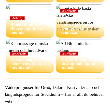
KUNSKAP
Upptäck de bästa
FAMILJ
isländska
Hotell Göteborg –
vandringslederna för
Hitta ditt perfekta
äventyrslystna
boende
svenskar
KUNSKAP
KUNSKAP
Kan massage
Hur Ad Blue minskar
minska migrän och
utsläpp och sparar
huvudvärk?
bränsle
Väderprognoser för Ornö, Dalarö, Kustväder app och
långtidsprognos för Stockholm – Här är allt du behöver
veta!