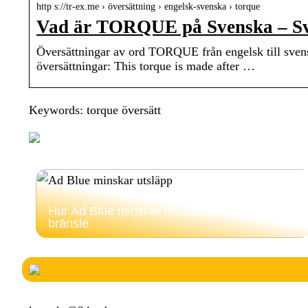
http s://tr-ex.me › översättning › engelsk-svenska › torque
Vad är TORQUE på Svenska – Sv
Översättningar av ord TORQUE från engelsk till sv
översättningar: This torque is made after …
Keywords: torque översätt
Hur Ad Blue minskar utsläpp och sparar
bränsle