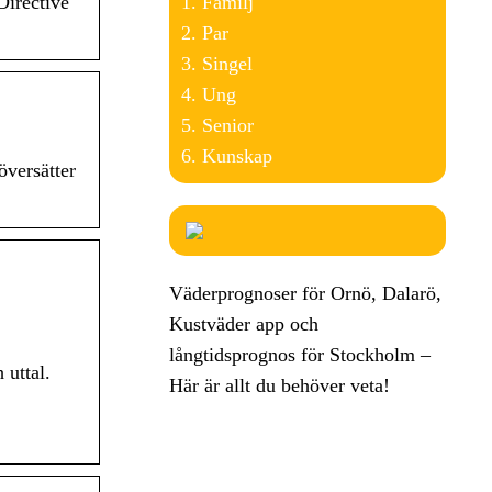
Familj
Directive
Par
Singel
Ung
Senior
Kunskap
översätter
Väderprognoser för Ornö, Dalarö,
Kustväder app och
långtidsprognos för Stockholm –
 uttal.
Här är allt du behöver veta!