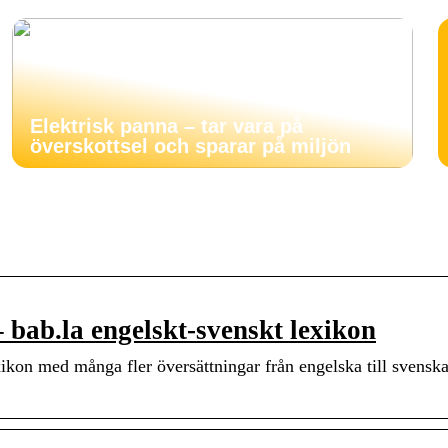
Elektrisk panna – tar vara på
överskottsel och sparar på miljön
bab.la engelskt-svenskt lexikon
ikon med många fler översättningar från engelska till svenska