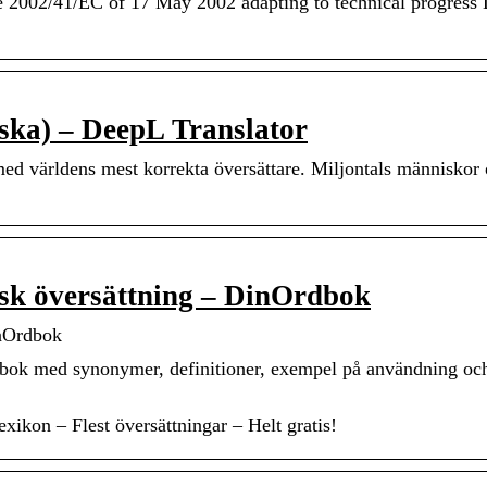
e 2002/41/EC of 17 May 2002 adapting to technical progress 
ska) – DeepL Translator
ed världens mest korrekta översättare. Miljontals människor 
nsk översättning – DinOrdbok
inOrdbok
rdbok med synonymer, definitioner, exempel på användning och
exikon – Flest översättningar – Helt gratis!