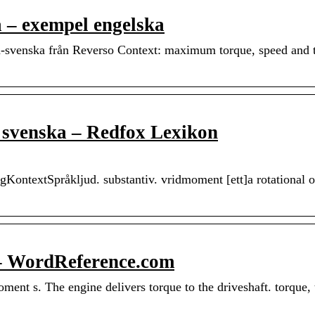
a – exempel engelska
-svenska från Reverso Context: maximum torque, speed and 
l svenska – Redfox Lexikon
ngKontextSpråkljud. substantiv. vridmoment [ett]a rotational o
 – WordReference.com
ment s. The engine delivers torque to the driveshaft. torque, 