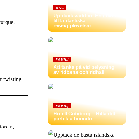
UNG
Upptäck världen: En guide
till fantastiska
torque,
reseupplevelser
FAMILJ
Att tänka på vid belysning
av ridbana och ridhall
r twisting
FAMILJ
Hotell Göteborg – Hitta ditt
perfekta boende
torc n,