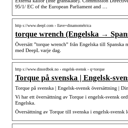
Externa källor (inte granskade). Commission Directiv
95/1/ EC of the European Parliament and …
http s://www.deepl.com › llave+dinamométrica
torque wrench (Engelska → Span
Översätt ”torque wrench” från Engelska till Spanska m
med DeepL varje dag.
http s://www.dinordbok.no › engelsk-svensk › q=torque
Torque på svenska | Engelsk-sve
Torque på svenska | Engelsk-svensk översättning | D
Vi har ett översättning av Torque i engelsk-svensk o
Engelska.
Översättning av Torque till svenska i engelsk-svensk l