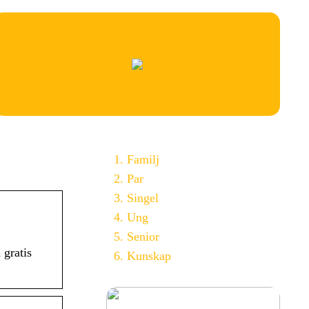
Familj
Par
Singel
Ung
Senior
 gratis
Kunskap