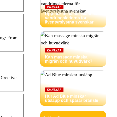
KUNSKAP
Upptäck de bästa isländska
vandringslederna för
äventyrslystna svenskar
ing: From
KUNSKAP
Kan massage minska
migrän och huvudvärk?
Directive
KUNSKAP
Hur Ad Blue minskar
utsläpp och sparar bränsle