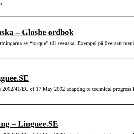
m
enska – Glosbe ordbok
tningarna av “torque” till svenska. Exempel på översatt men
nguee.SE
e 2002/41/EC of 17 May 2002 adapting to technical progress 
ing – Linguee.SE