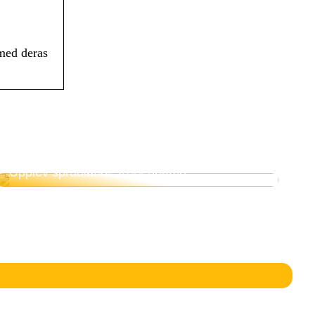
med deras
Upplev sprudlande Köpenhamn