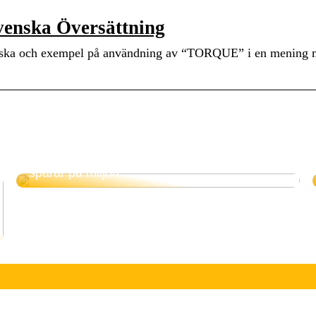
enska Översättning
enska och exempel på användning av “TORQUE” i en mening 
Elektrisk panna – tar vara på överskottsel och
sparar på miljön