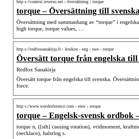
http s://context.reverso.net › översättning › torque
torque – Översättning till svensk
Översättning med sammanhang av “torque” i engelska
high torque, torque values, …
http s://redfoxsanakirja.fi › lexikon › eng › swe › torque
Översätt torque från engelska til
Redfox Sanakirja
Översätt torque från engelska till svenska. Översättni
force.
http s://www.wordreference.com › ensv › torque
torque – Engelsk-svensk ordbok
torque n, ([sth] causing rotation), vridmoment, kraftmo
(necklace), halsring s.