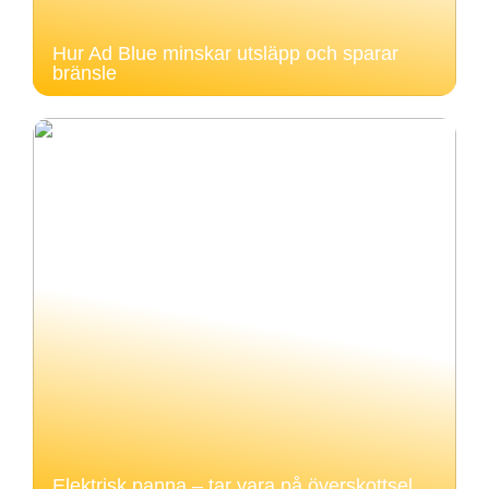
Hur Ad Blue minskar utsläpp och sparar
bränsle
Elektrisk panna – tar vara på överskottsel