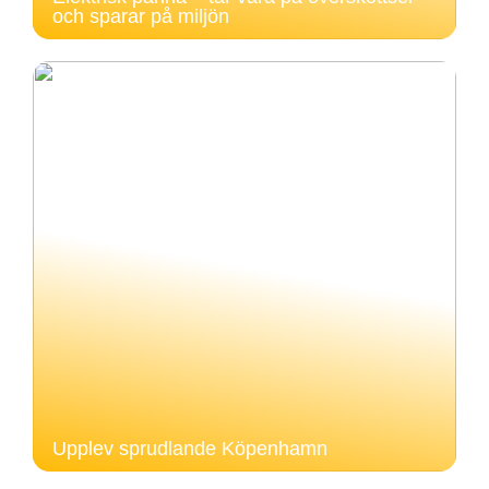
och sparar på miljön
Upplev sprudlande Köpenhamn