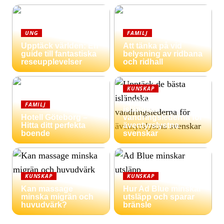
UNG
FAMILJ
Upptäck världen: En
Att tänka på vid
guide till fantastiska
belysning av ridbana
reseupplevelser
och ridhall
KUNSKAP
Upptäck de bästa
FAMILJ
isländska
Hotell Göteborg –
vandringslederna för
Hitta ditt perfekta
äventyrslystna
boende
svenskar
KUNSKAP
KUNSKAP
Kan massage
Hur Ad Blue minskar
minska migrän och
utsläpp och sparar
huvudvärk?
bränsle