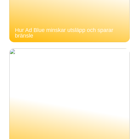
Hur Ad Blue minskar utsläpp och sparar
bränsle