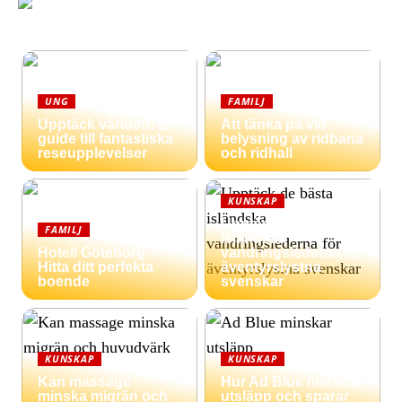
UNG
FAMILJ
Upptäck världen: En
Att tänka på vid
guide till fantastiska
belysning av ridbana
reseupplevelser
och ridhall
KUNSKAP
Upptäck de bästa
FAMILJ
isländska
Hotell Göteborg –
vandringslederna för
Hitta ditt perfekta
äventyrslystna
boende
svenskar
KUNSKAP
KUNSKAP
Kan massage
Hur Ad Blue minskar
minska migrän och
utsläpp och sparar