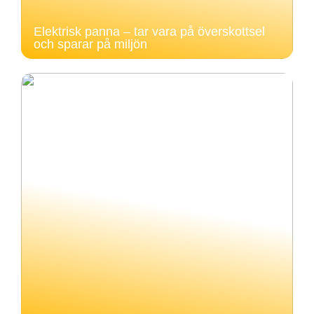
Elektrisk panna – tar vara på överskottsel
och sparar på miljön