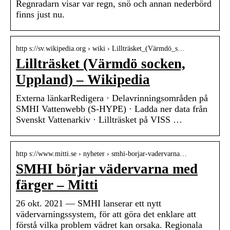
Regnradarn visar var regn, snö och annan nederbörd
finns just nu.
http s://sv.wikipedia.org › wiki › Lillträsket_(Värmdö_s…
Lillträsket (Värmdö socken,
Uppland) – Wikipedia
Externa länkarRedigera · Delavrinningsområden på
SMHI Vattenwebb (S-HYPE) · Ladda ner data från
Svenskt Vattenarkiv · Lillträsket på VISS …
http s://www.mitti.se › nyheter › smhi-borjar-vadervarna…
SMHI börjar vädervarna med
färger – Mitti
26 okt. 2021 — SMHI lanserar ett nytt
vädervarningssystem, för att göra det enklare att
förstå vilka problem vädret kan orsaka. Regionala