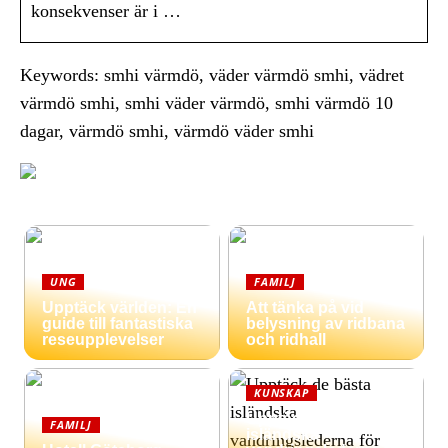
konsekvenser är i …
Keywords: smhi värmdö, väder värmdö smhi, vädret
värmdö smhi, smhi väder värmdö, smhi värmdö 10
dagar, värmdö smhi, värmdö väder smhi
UNG
FAMILJ
Upptäck världen: En
Att tänka på vid
guide till fantastiska
belysning av ridbana
reseupplevelser
och ridhall
KUNSKAP
Upptäck de bästa
FAMILJ
isländska