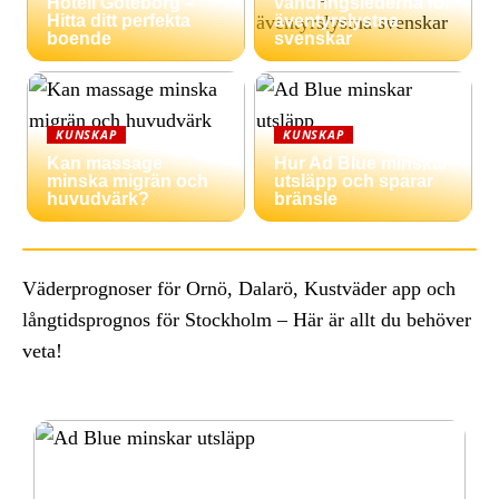
Hotell Göteborg –
vandringslederna för
Hitta ditt perfekta
äventyrslystna
boende
svenskar
KUNSKAP
KUNSKAP
Kan massage
Hur Ad Blue minskar
minska migrän och
utsläpp och sparar
huvudvärk?
bränsle
Väderprognoser för Ornö, Dalarö, Kustväder app och
långtidsprognos för Stockholm – Här är allt du behöver
veta!