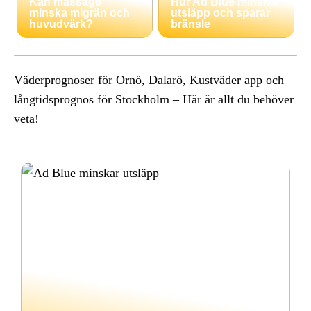
Kan massage
Hur Ad Blue minskar
minska migrän och
utsläpp och sparar
huvudvärk?
bränsle
Väderprognoser för Ornö, Dalarö, Kustväder app och
långtidsprognos för Stockholm – Här är allt du behöver
veta!