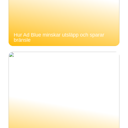
Hur Ad Blue minskar utsläpp och sparar
bränsle