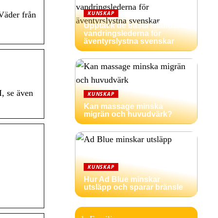
KUNSKAP
Väder från
Upptäck de bästa isländska
vandringslederna för
äventyrslystna svenskar
, se även
KUNSKAP
Kan massage minska
migrän och huvudvärk?
KUNSKAP
Hur Ad Blue minskar
utsläpp och sparar bränsle