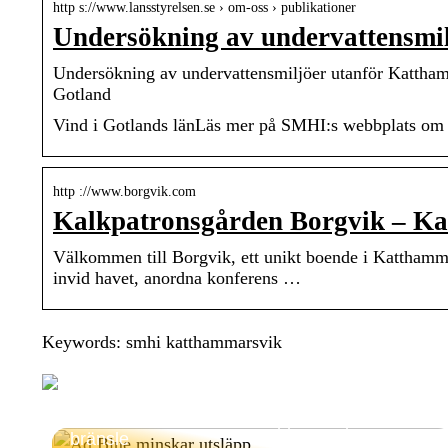
http s://www.lansstyrelsen.se › om-oss › publikationer
Undersökning av undervattensmi
Undersökning av undervattensmiljöer utanför Kattham
Gotland
Vind i Gotlands länLäs mer på SMHI:s webbplats om a
http ://www.borgvik.com
Kalkpatronsgården Borgvik – K
Välkommen till Borgvik, ett unikt boende i Katthammar
invid havet, anordna konferens …
Keywords: smhi katthammarsvik
Hur Ad Blue minskar utsläpp och sparar
bränsle