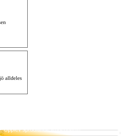
sen
ö alldeles
Upplev sprudlande Köpenhamn