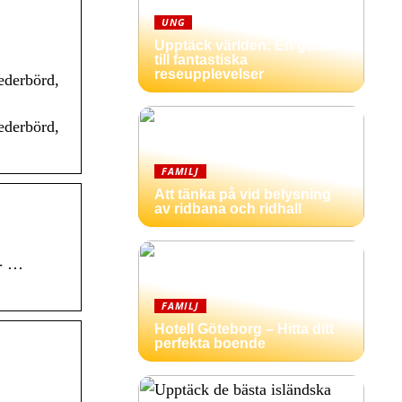
UNG
Upptäck världen: En guide
till fantastiska
reseupplevelser
ederbörd,
ederbörd,
FAMILJ
Att tänka på vid belysning
av ridbana och ridhall
p- …
FAMILJ
Hotell Göteborg – Hitta ditt
perfekta boende