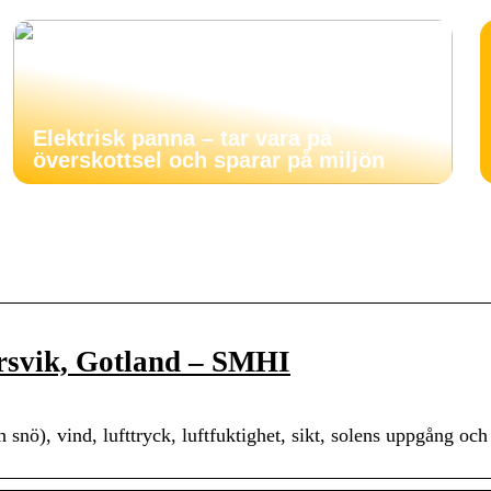
Elektrisk panna – tar vara på
överskottsel och sparar på miljön
rsvik, Gotland – SMHI
snö), vind, lufttryck, luftfuktighet, sikt, solens uppgång oc