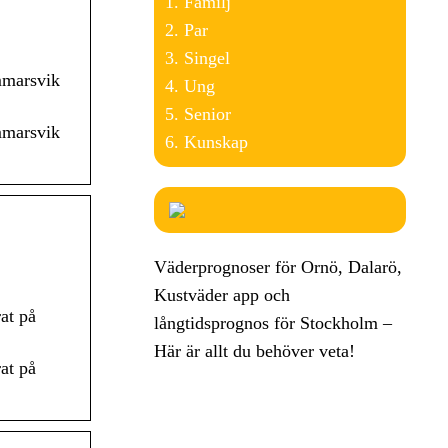
Familj
Par
Singel
mmarsvik
Ung
Senior
mmarsvik
Kunskap
Väderprognoser för Ornö, Dalarö,
Kustväder app och
at på
långtidsprognos för Stockholm –
Här är allt du behöver veta!
at på