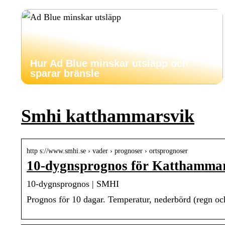
Hur Ad Blue minskar utsläpp och
sparar bränsle
Smhi katthammarsvik
http s://www.smhi.se › vader › prognoser › ortsprognoser
10-dygnsprognos för Katthamma
10-dygnsprognos | SMHI
Prognos för 10 dagar. Temperatur, nederbörd (regn och 