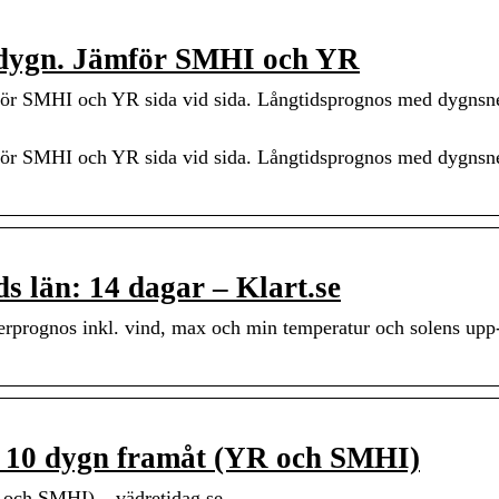
 dygn. Jämför SMHI och YR
mför SMHI och YR sida vid sida. Långtidsprognos med dygnsn
mför SMHI och YR sida vid sida. Långtidsprognos med dygnsn
 län: 14 dagar – Klart.se
erprognos inkl. vind, max och min temperatur och solens up
 10 dygn framåt (YR och SMHI)
 och SMHI) – vädretidag.se