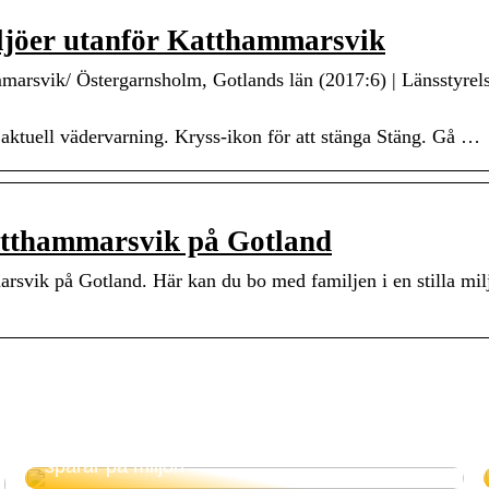
ljöer utanför Katthammarsvik
marsvik/ Östergarnsholm, Gotlands län (2017:6) | Länsstyrel
ktuell vädervarning. Kryss-ikon för att stänga Stäng. Gå …
atthammarsvik på Gotland
svik på Gotland. Här kan du bo med familjen i en stilla milj
Elektrisk panna – tar vara på överskottsel och
sparar på miljön