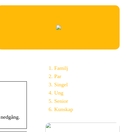
Familj
Par
Singel
Ung
Senior
Kunskap
h nedgång.