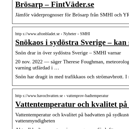
Brösarp – FintVäder.se
Jämför väderprognoser för Brösarp från SMHI och YR.
http s://www.aftonbladet.se › Nyheter › SMHI
Snökaos i sydöstra Sverige – kan 
Snön drar in över sydöstra Sverige – SMHI varnar
20 nov. 2022 — säger Therese Foughman, meteorolog 
varning utfärdad i …
Snön har dragit in med trafikkaos och strömavbrott. I n
http s://www.havochvatten.se › vattenprov-badtemperatur
Vattentemperatur och kvalitet på
Vattentemperatur och kvalitet på badvatten på sydkus
vattenmyndigheten