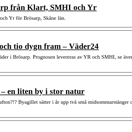
rp från Klart, SMHI och Yr
och Yr för Brösarp, Skåne län.
och tio dygn fram – Väder24
äder i Brösarp. Prognosen levereras av YR och SMHI, se äve
en liten by i stor natur
fton?!? Byagillet sätter i år upp två små midsommarstänger 