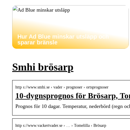
Hur Ad Blue minskar utsläpp och
sparar bränsle
Smhi brösarp
http s://www.smhi.se › vader › prognoser › ortsprognoser
10-dygnsprognos för Brösarp, To
Prognos för 10 dagar. Temperatur, nederbörd (regn och 
http s://www.vackertvader.se › … › Tomelilla › Brösarp