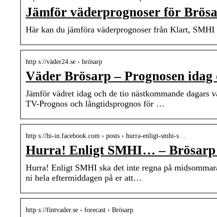
Jämför väderprognoser för Brösa
Här kan du jämföra väderprognoser från Klart, SMHI 
http s://väder24.se › brösarp
Väder Brösarp – Prognosen idag 
Jämför vädret idag och de tio nästkommande dagars v
TV-Prognos och långtidsprognos för …
http s://hi-in.facebook.com › posts › hurra-enligt-smhi-s…
Hurra! Enligt SMHI… – Brösarp – 
Hurra! Enligt SMHI ska det inte regna på midsommara
ni hela eftermiddagen på er att…
http s://fintvader.se › forecast › Brösarp