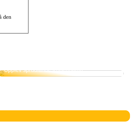
å den
Upplev sprudlande Köpenhamn