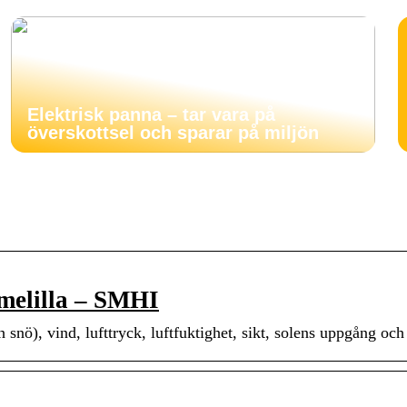
Elektrisk panna – tar vara på
överskottsel och sparar på miljön
melilla – SMHI
snö), vind, lufttryck, luftfuktighet, sikt, solens uppgång oc