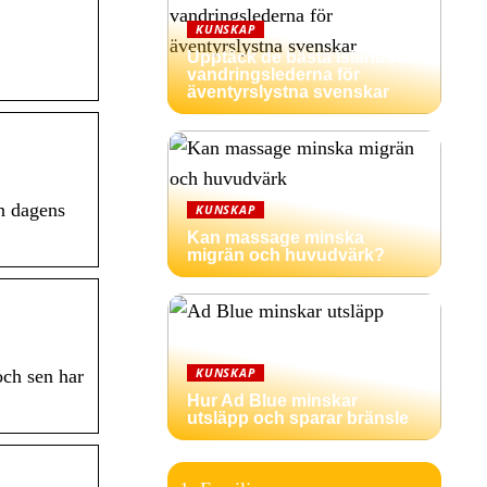
KUNSKAP
Upptäck de bästa isländska
vandringslederna för
äventyrslystna svenskar
n dagens
KUNSKAP
Kan massage minska
migrän och huvudvärk?
KUNSKAP
och sen har
Hur Ad Blue minskar
utsläpp och sparar bränsle