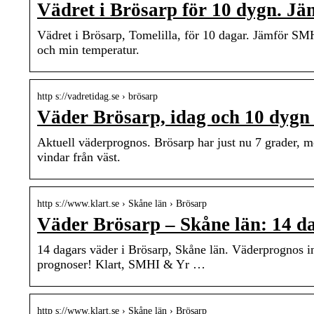
Vädret i Brösarp för 10 dygn. 
Vädret i Brösarp, Tomelilla, för 10 dagar. Jämför S
och min temperatur.
http s://vadretidag.se › brösarp
Väder Brösarp, idag och 10 dyg
Aktuell väderprognos. Brösarp har just nu 7 grader, mol
vindar från väst.
http s://www.klart.se › Skåne län › Brösarp
Väder Brösarp – Skåne län: 14 da
14 dagars väder i Brösarp, Skåne län. Väderprognos i
prognoser! Klart, SMHI & Yr …
http s://www.klart.se › Skåne län › Brösarp