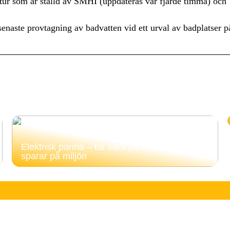
atur som är ställd av SMHI (uppdateras var fjärde timma) och
senaste provtagning av badvatten vid ett urval av badplatser p
Elektrisk panna – tar vara på överskottsel och
sparar på miljön