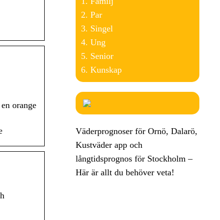
Familj
Par
Singel
Ung
Senior
Kunskap
 en orange
e
Väderprognoser för Ornö, Dalarö,
Kustväder app och
långtidsprognos för Stockholm –
Här är allt du behöver veta!
ch