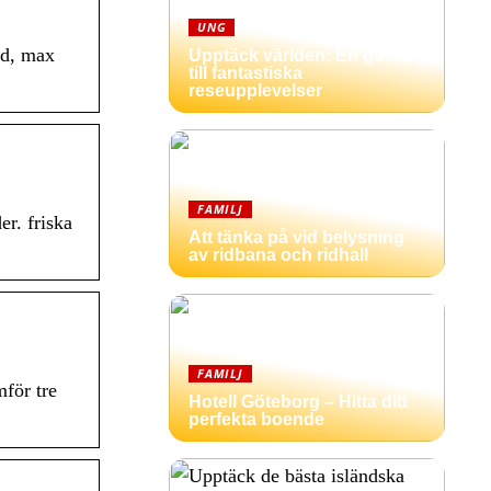
UNG
rd, max
Upptäck världen: En guide
till fantastiska
reseupplevelser
FAMILJ
er. friska
Att tänka på vid belysning
av ridbana och ridhall
FAMILJ
för tre
Hotell Göteborg – Hitta ditt
perfekta boende