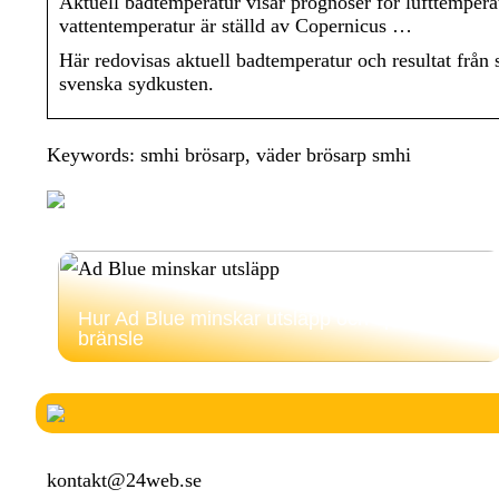
Aktuell badtemperatur visar prognoser för lufttemper
vattentemperatur är ställd av Copernicus …
Här redovisas aktuell badtemperatur och resultat från 
svenska sydkusten.
Keywords: smhi brösarp, väder brösarp smhi
Hur Ad Blue minskar utsläpp och sparar
bränsle
kontakt@24web.se