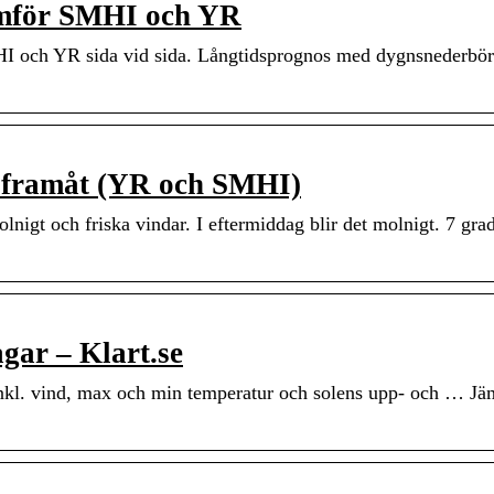
Jämför SMHI och YR
MHI och YR sida vid sida. Långtidsprognos med dygnsnederbö
n framåt (YR och SMHI)
nigt och friska vindar. I eftermiddag blir det molnigt. 7 grad
gar – Klart.se
nkl. vind, max och min temperatur och solens upp- och … Jäm