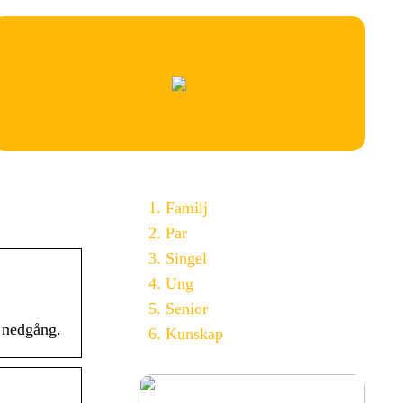
Familj
Par
Singel
Ung
Senior
h nedgång.
Kunskap