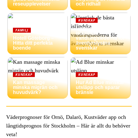
reseupplevelser
och ridhall
KUNSKAP
Upptäck de bästa
FAMILJ
isländska
Hotell Göteborg –
vandringslederna för
Hitta ditt perfekta
äventyrslystna
boende
svenskar
KUNSKAP
KUNSKAP
Kan massage
Hur Ad Blue minskar
minska migrän och
utsläpp och sparar
huvudvärk?
bränsle
Väderprognoser för Ornö, Dalarö, Kustväder app och
långtidsprognos för Stockholm – Här är allt du behöver
veta!