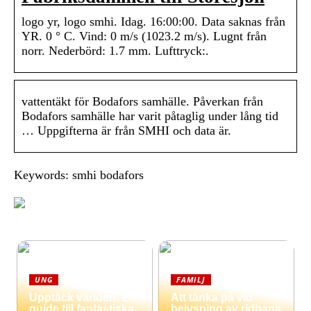
logo yr, logo smhi. Idag. 16:00:00. Data saknas från
YR. 0 ° C. Vind: 0 m/s (1023.2 m/s). Lugnt från
norr. Nederbörd: 1.7 mm. Lufttryck:.
vattentäkt för Bodafors samhälle. Påverkan från
Bodafors samhälle har varit påtaglig under lång tid
… Uppgifterna är från SMHI och data är.
Keywords: smhi bodafors
UNG
FAMILJ
Upptäck världen: En
Att tänka på vid
guide till fantastiska
belysning av ridbana