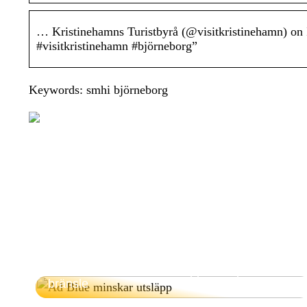
… Kristinehamns Turistbyrå (@visitkristinehamn) on
#visitkristinehamn #björneborg”
Keywords: smhi björneborg
Hur Ad Blue minskar utsläpp och sparar
bränsle