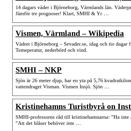
14 dagars väder i Björneborg, Värmlands län. Väderp
Jämför tre prognoser! Klart, SMHI & Yr …
Vismen, Värmland – Wikipedia
Vädret i Björneborg – Sevader.se, idag och tio daga
Temeperatur, nederbörd och vind.
SMHI – NKP
Sjön är 26 meter djup, har en yta på 5,76 kvadratkilo
vattendraget Visman. Vismen Insjö. Sjön …
Kristinehamns Turistbyrå on Ins
SMHI-professorns råd till kristinehamnarna: ”Ha inte a
”Att det blåser behöver inte …