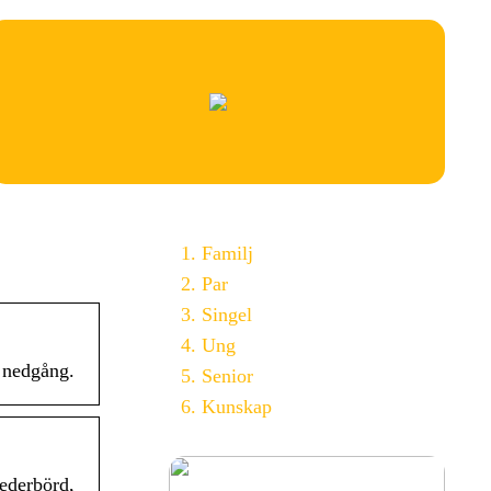
Familj
Par
Singel
Ung
h nedgång.
Senior
Kunskap
ederbörd,