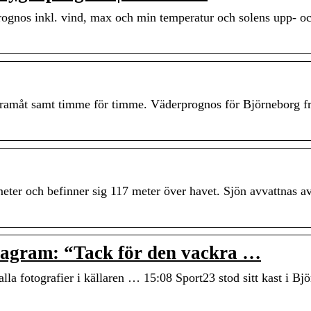
rognos inkl. vind, max och min temperatur och solens upp- 
r framåt samt timme för timme. Väderprognos för Björneborg 
meter och befinner sig 117 meter över havet. Sjön avvattnas a
tagram: “Tack för den vackra …
lla fotografier i källaren … 15:08 Sport23 stod sitt kast i Bj