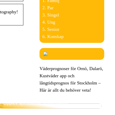
Familj
Par
tography!
Singel
Ung
Senior
Kunskap
Väderprognoser för Ornö, Dalarö,
Kustväder app och
långtidsprognos för Stockholm –
Här är allt du behöver veta!
Upplev sprudlande Köpenhamn