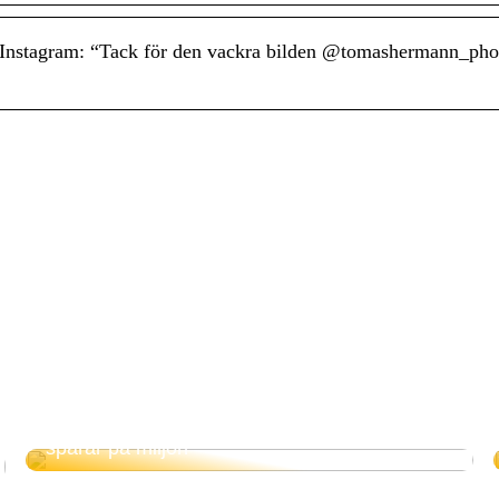
 Instagram: “Tack för den vackra bilden @tomashermann_pho
Elektrisk panna – tar vara på överskottsel och
sparar på miljön