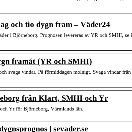
ag och tio dygn fram – Väder24
äder i Björneborg. Prognosen levereras av YR och SMHI, se 
dygn framåt (YR och SMHI)
 och svaga vindar. På förmiddagen molnigt. Svaga vindar från
eborg från Klart, SMHI och Yr
och Yr för Björneborg, Värmlands län.
dygnsprognos | sevader.se