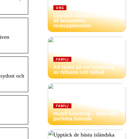
UNG
Upptäck världen: En guide
till fantastiska
reseupplevelser
även
FAMILJ
Att tänka på vid belysning
av ridbana och ridhall
 sydost och
FAMILJ
Hotell Göteborg – Hitta ditt
perfekta boende