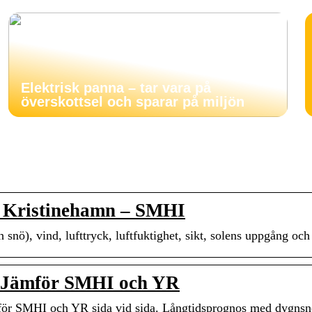
Elektrisk panna – tar vara på
överskottsel och sparar på miljön
, Kristinehamn – SMHI
snö), vind, lufttryck, luftfuktighet, sikt, solens uppgång oc
n. Jämför SMHI och YR
mför SMHI och YR sida vid sida. Långtidsprognos med dygnsn