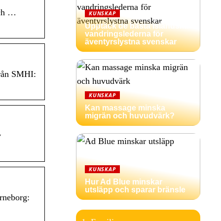
och …
KUNSKAP
Upptäck de bästa isländska
vandringslederna för
äventyrslystna svenskar
från SMHI:
KUNSKAP
Kan massage minska
migrän och huvudvärk?
v
KUNSKAP
Hur Ad Blue minskar
utsläpp och sparar bränsle
örneborg: