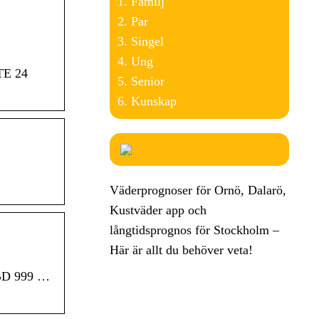
Familj
Par
Singel
Ung
TE 24
Senior
Kunskap
Väderprognoser för Ornö, Dalarö,
Kustväder app och
långtidsprognos för Stockholm –
Här är allt du behöver veta!
 BD 999 …