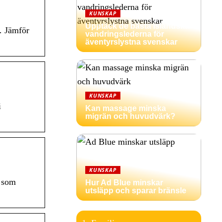
KUNSKAP
Upptäck de bästa isländska
… Jämför
vandringslederna för
äventyrslystna svenskar
KUNSKAP
i
Kan massage minska
migrän och huvudvärk?
KUNSKAP
r som
Hur Ad Blue minskar
utsläpp och sparar bränsle