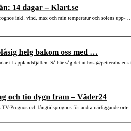
än: 14 dagar – Klart.se
prognos inkl. vind, max och min temperatur och solens upp- 
blåsig helg bakom oss med …
ar i Lapplandsfjällen. Så här såg det ut hos @petteralnaeus 
ag och tio dygn fram – Väder24
TV-Prognos och långtidsprognos för andra närliggande orte