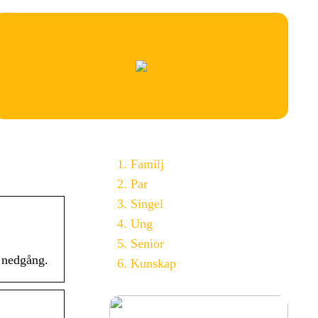
Familj
Par
Singel
Ung
Senior
h nedgång.
Kunskap