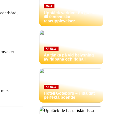
UNG
nederbörd,
Upptäck världen: En guide
till fantastiska
reseupplevelser
FAMILJ
h mycket
Att tänka på vid belysning
av ridbana och ridhall
FAMILJ
 mer.
Hotell Göteborg – Hitta ditt
perfekta boende