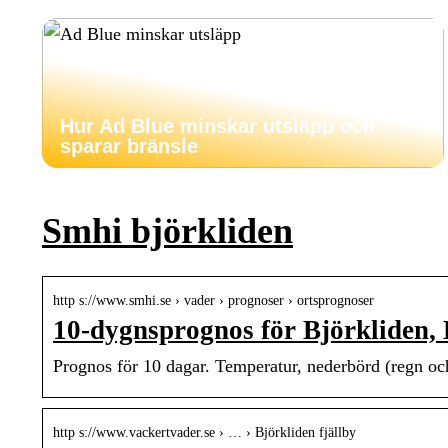
Hur Ad Blue minskar utsläpp och
sparar bränsle
Smhi björkliden
http s://www.smhi.se › vader › prognoser › ortsprognoser
10-dygnsprognos för Björkliden
Prognos för 10 dagar. Temperatur, nederbörd (regn och 
http s://www.vackertvader.se › … › Björkliden fjällby