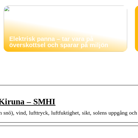
Elektrisk panna – tar vara på
överskottsel och sparar på miljön
, Kiruna – SMHI
snö), vind, lufttryck, luftfuktighet, sikt, solens uppgång oc