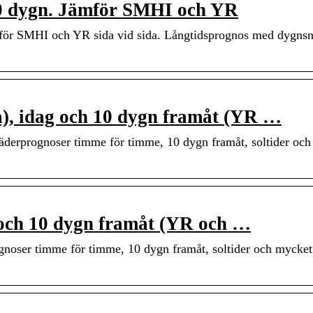
 10 dygn. Jämför SMHI och YR
Jämför SMHI och YR sida vid sida. Långtidsprognos med dygns
a), idag och 10 dygn framåt (YR …
väderprognoser timme för timme, 10 dygn framåt, soltider oc
 och 10 dygn framåt (YR och …
gnoser timme för timme, 10 dygn framåt, soltider och mycket