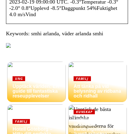
2023-02-19 09:00:00 UTC. -0.3°Temperatur -0.3°
-2.0° 0.8°Upplevd -8.5°Daggpunkt 54%Fuktighet
4.0 m/sVind
Keywords: smhi arlanda, väder arlanda smhi
UNG
FAMILJ
Upptäck världen: En
Att tänka på vid
guide till fantastiska
belysning av ridbana
reseupplevelser
och ridhall
KUNSKAP
Upptäck de bästa
FAMILJ
isländska
Hotell Göteborg –
vandringslederna för
Hitta ditt perfekta
äventyrslystna