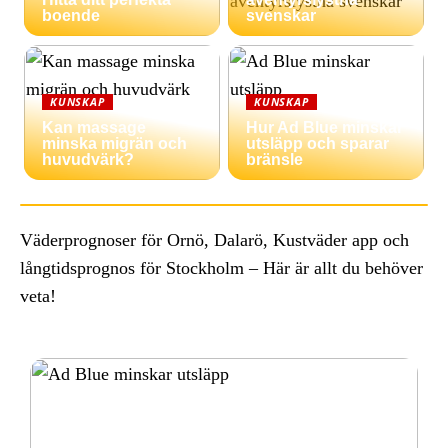
boende
svenskar
KUNSKAP
KUNSKAP
Kan massage
Hur Ad Blue minskar
minska migrän och
utsläpp och sparar
huvudvärk?
bränsle
Väderprognoser för Ornö, Dalarö, Kustväder app och
långtidsprognos för Stockholm – Här är allt du behöver
veta!