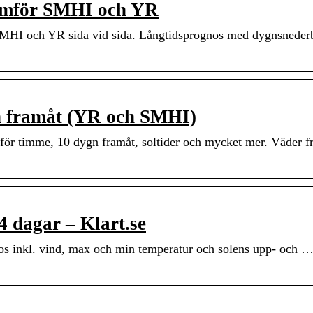
Jämför SMHI och YR
 SMHI och YR sida vid sida. Långtidsprognos med dygnsnede
gn framåt (YR och SMHI)
ör timme, 10 dygn framåt, soltider och mycket mer. Väder 
4 dagar – Klart.se
os inkl. vind, max och min temperatur och solens upp- och …