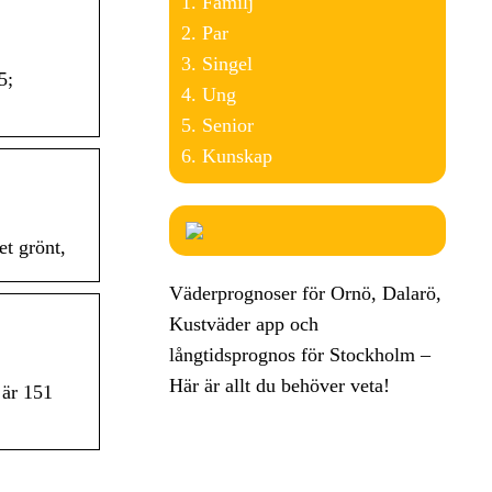
Familj
Par
Singel
5;
Ung
Senior
Kunskap
et grönt,
Väderprognoser för Ornö, Dalarö,
Kustväder app och
långtidsprognos för Stockholm –
Här är allt du behöver veta!
 är 151