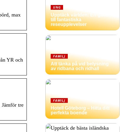
UNG
rbörd, max
Upptäck världen: En guide
till fantastiska
reseupplevelser
FAMILJ
från YR och
Att tänka på vid belysning
av ridbana och ridhall
FAMILJ
 Jämför tre
Hotell Göteborg – Hitta ditt
perfekta boende