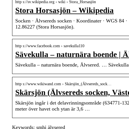
http s://sv.wikipedia.org › wiki › Stora_Horsasjön
Stora Horsasjön – Wikipedia
Socken · Älvsereds socken · Koordinater · WGS 84 
12.86227 (Stora Horsasjön).
http s://www.facebook.com › savekulla110
Sävekulla – naturnära boende | 
Sävekulla – naturnära boende, Älvsered. … Sävekulla 1
http s://www.wikiwand.com › Skärsjön_(Älvsereds_sock…
Skärsjön (Älvsereds socken, Väst
Skärsjön ingår i det delavrinningsområde (634771-13
meter över havet och ytan är 3,6 …
Keywords: smhi älvsered