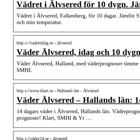
Vädret i Älvsered för 10 dygn. 
Vädret i Älvsered, Falkenberg, för 10 dagar. Jämför
och min temperatur.
http s://vadretidag.se › älvsered
Väder Älvsered, idag och 10 dy
Väder Älvsered, Halland, med väderprognoser timme f
SMHI.
http s://www.klart.se › Hallands län › Älvsered
Väder Älvsered – Hallands län: 1
14 dagars väder i Älvsered, Hallands län. Väderprogn
prognoser! Klart, SMHI & Yr …
http s://väder24.se › älvsered