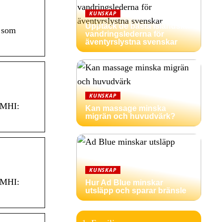
KUNSKAP
Upptäck de bästa isländska
r som
vandringslederna för
äventyrslystna svenskar
KUNSKAP
 SMHI:
Kan massage minska
migrän och huvudvärk?
KUNSKAP
 SMHI:
Hur Ad Blue minskar
utsläpp och sparar bränsle