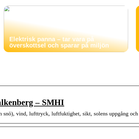
Elektrisk panna – tar vara på
överskottsel och sparar på miljön
Falkenberg – SMHI
snö), vind, lufttryck, luftfuktighet, sikt, solens uppgång oc