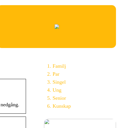
Familj
Par
Singel
Ung
Senior
h nedgång.
Kunskap