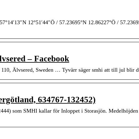
· 57°14′13″N 12°51′44″Ö / 57.23695°N 12.86227°Ö / 57.2369
Älvsered – Facebook
10, Älvsered, Sweden … Tyvärr säger smhi att till jul blir d
ergötland, 634767-132452)
2444) som SMHI kallar för Inloppet i Storasjön. Medelhöjden