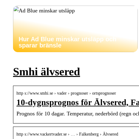
Hur Ad Blue minskar utsläpp och
sparar bränsle
Smhi älvsered
http s://www.smhi.se › vader › prognoser › ortsprognoser
10-dygnsprognos för Älvsered, 
Prognos för 10 dagar. Temperatur, nederbörd (regn och 
http s://www.vackertvader.se › … › Falkenberg › Älvsered