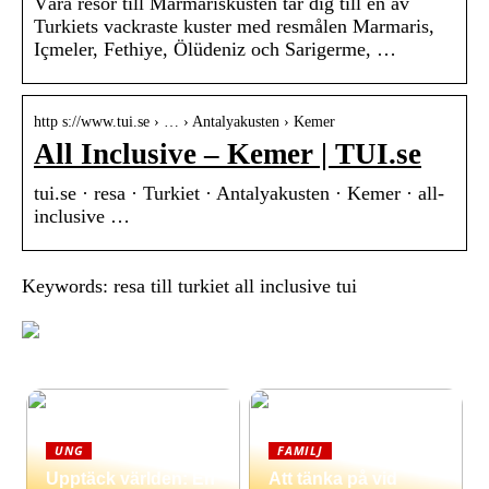
Våra resor till Marmariskusten tar dig till en av
Turkiets vackraste kuster med resmålen Marmaris,
Içmeler, Fethiye, Ölüdeniz och Sarigerme, …
http s://www.tui.se › … › Antalyakusten › Kemer
All Inclusive – Kemer | TUI.se
tui.se · resa · Turkiet · Antalyakusten · Kemer · all-
inclusive …
Keywords: resa till turkiet all inclusive tui
UNG
FAMILJ
Upptäck världen: En
Att tänka på vid