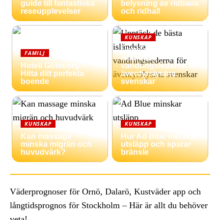
guide till fantastiska
belysning av ridbana
reseupplevelser
och ridhall
KUNSKAP
Upptäck de bästa
FAMILJ
isländska
Hotell Göteborg –
vandringslederna för
Hitta ditt perfekta
äventyrslystna
boende
svenskar
KUNSKAP
KUNSKAP
Kan massage
Hur Ad Blue minskar
minska migrän och
utsläpp och sparar
huvudvärk?
bränsle
Väderprognoser för Ornö, Dalarö, Kustväder app och
långtidsprognos för Stockholm – Här är allt du behöver
veta!