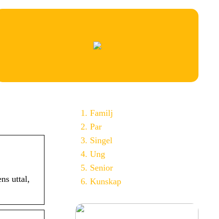
Familj
Par
Singel
Ung
Senior
ns uttal,
Kunskap