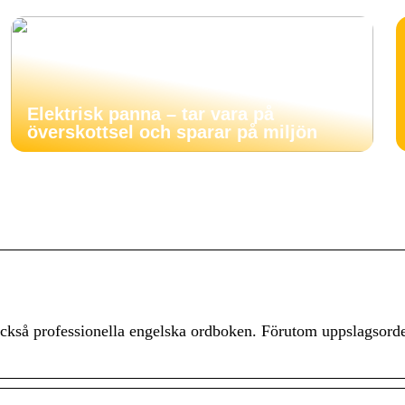
Elektrisk panna – tar vara på
överskottsel och sparar på miljön
ckså professionella engelska ordboken. Förutom uppslagsorde