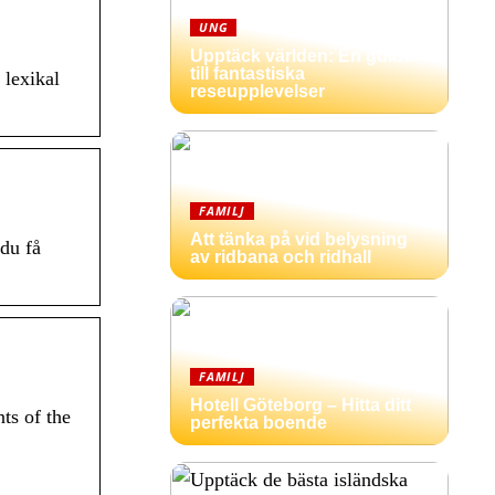
UNG
Upptäck världen: En guide
till fantastiska
 lexikal
reseupplevelser
FAMILJ
Att tänka på vid belysning
 du få
av ridbana och ridhall
FAMILJ
Hotell Göteborg – Hitta ditt
ts of the
perfekta boende