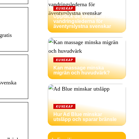
KUNSKAP
Upptäck de bästa isländska
vandringslederna för
äventyrslystna svenskar
gratis
KUNSKAP
Kan massage minska
migrän och huvudvärk?
 svenska
KUNSKAP
Hur Ad Blue minskar
utsläpp och sparar bränsle