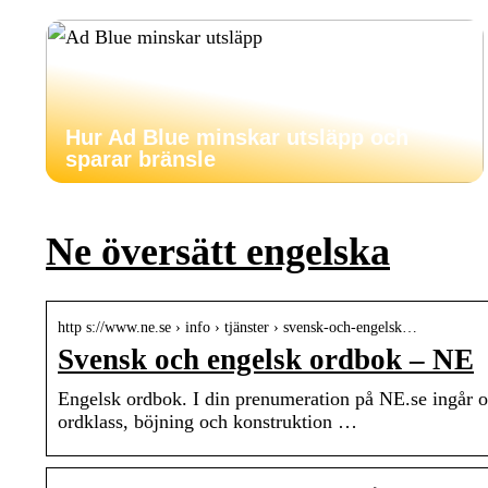
Hur Ad Blue minskar utsläpp och
sparar bränsle
Ne översätt engelska
http s://www.ne.se › info › tjänster › svensk-och-engelsk…
Svensk och engelsk ordbok – NE
Engelsk ordbok. I din prenumeration på NE.se ingår o
ordklass, böjning och konstruktion …