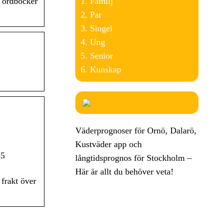
Familj
e ordböcker
Par
Singel
Ung
Senior
Kunskap
Väderprognoser för Ornö, Dalarö,
Kustväder app och
-5
långtidsprognos för Stockholm –
Här är allt du behöver veta!
frakt över