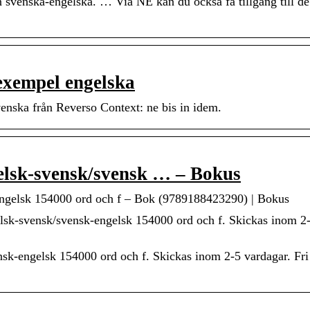
an svenska-engelska. … Via NE kan du också få tillgång till d
 exempel engelska
nska från Reverso Context: ne bis in idem.
gelsk-svensk/svensk … – Bokus
engelsk 154000 ord och f – Bok (9789188423290) | Bokus
lsk-svensk/svensk-engelsk 154000 ord och f. Skickas inom 2
sk-engelsk 154000 ord och f. Skickas inom 2-5 vardagar. Fri 