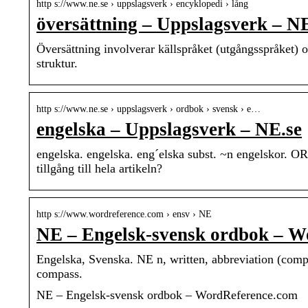
http s://www.ne.se › uppslagsverk › encyklopedi › lång
översättning – Uppslagsverk – NE
Översättning involverar källspråket (utgångsspråket) 
struktur.
http s://www.ne.se › uppslagsverk › ordbok › svensk › e…
engelska – Uppslagsverk – NE.se
engelska. engelska. eng´elska subst. ~n engelskor. OR
tillgång till hela artikeln?
http s://www.wordreference.com › ensv › NE
NE – Engelsk-svensk ordbok – W
Engelska, Svenska. NE n, written, abbreviation (compas
compass.
NE – Engelsk-svensk ordbok – WordReference.com