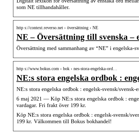
Digitalt lexikon för översättning av enstaka ord mell
som NE tillhandahåller.
http s://context.reverso.net › översättning › NE
NE – Översättning till svenska –
Översättning med sammanhang av “NE” i engelska-sve
http s://www.bokus.com › bok › nes-stora-engelska-ord…
NE:s stora engelska ordbok : en
NE:s stora engelska ordbok : engelsk-svensk/svensk-
6 maj 2021 — Köp NE:s stora engelska ordbok : enge
vardagar. Fri frakt över 199 kr.
Köp NE:s stora engelska ordbok : engelsk-svensk/sven
199 kr. Välkommen till Bokus bokhandel!