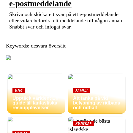
e-postmeddelande
Skriva och skicka ett svar på ett e-postmeddelande
eller vidarebefordra ett meddelande till någon annan.
Snabbt svar och infogat svar.
Keywords: desvara översätt
UNG
FAMILJ
Upptäck världen: En
Att tänka på vid
guide till fantastiska
belysning av ridbana
reseupplevelser
och ridhall
KUNSKAP
Upptäck de bästa
FAMILJ