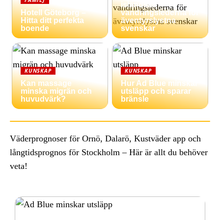
isländska
Hotell Göteborg –
vandringslederna för
Hitta ditt perfekta
äventyrslystna
boende
svenskar
KUNSKAP
KUNSKAP
Kan massage
Hur Ad Blue minskar
minska migrän och
utsläpp och sparar
huvudvärk?
bränsle
Väderprognoser för Ornö, Dalarö, Kustväder app och
långtidsprognos för Stockholm – Här är allt du behöver
veta!