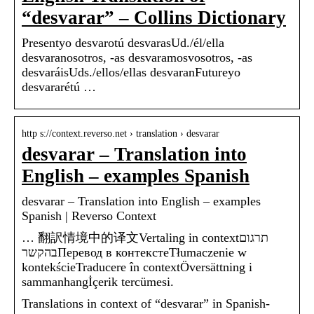
“desvarar” – Collins Dictionary
Presentyo desvarotú desvarasUd./él/ella
desvaranosotros, -as desvaramosvosotros, -as
desvaráisUds./ellos/ellas desvaranFutureyo
desvararétú …
http s://context.reverso.net › translation › desvarar
desvarar – Translation into
English – examples Spanish
desvarar – Translation into English – examples
Spanish | Reverso Context
… 翻訳情境中的译文Vertaling in contextתרגום
בהקשרПеревод в контекстеTłumaczenie w
kontekścieTraducere în contextÖversättning i
sammanhangİçerik tercümesi.
Translations in context of “desvarar” in Spanish-