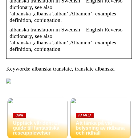
albanska translation in Swedish – English Reverso
dictionary, see also
‘albanska’,albansk’,alban’,Albanien’, examples,
definition, conjugation.
albanska translation in Swedish – English Reverso
dictionary, see also
‘albanska’,albansk’,alban’,Albanien’, examples,
definition, conjugation
Keywords: albanska translate, translate albanska
UNG
FAMILJ
Upptäck världen: En
Att tänka på vid
guide till fantastiska
belysning av ridbana
reseupplevelser
och ridhall