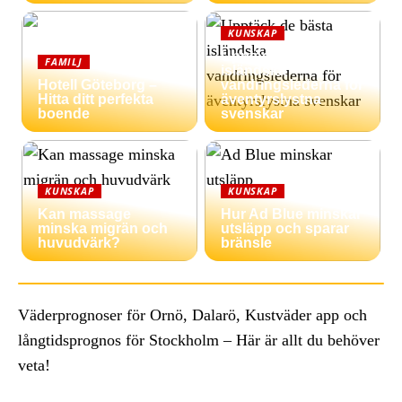
KUNSKAP
Upptäck de bästa
FAMILJ
isländska
Hotell Göteborg –
vandringslederna för
Hitta ditt perfekta
äventyrslystna
boende
svenskar
KUNSKAP
KUNSKAP
Kan massage
Hur Ad Blue minskar
minska migrän och
utsläpp och sparar
huvudvärk?
bränsle
Väderprognoser för Ornö, Dalarö, Kustväder app och
långtidsprognos för Stockholm – Här är allt du behöver
veta!